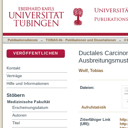
Ductales Carcinoma in situ. Einfluss der mo
DSpace Repositorium (Manakin basiert)
Resektionsstrategie
Publikationsdienste
→
TOBIAS-lib - Publikationen und Dissertationen
→
4 
Ductales Carcinom
VERÖFFENTLICHEN
Ausbreitungsmust
Kontakt
Wolf, Tobias
Verträge
Hilfe und Informationen
Dateien:
Stöbern
Medizinische Fakultät
Aufrufstatistik
Erscheinungsdatum
Autoren
Zitierfähiger Link
http
Titel
(URI):
http