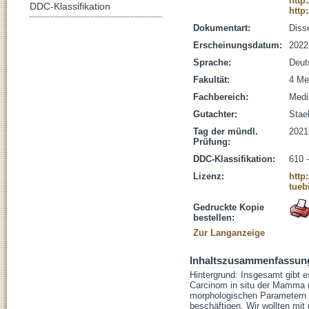
http
DDC-Klassifikation
http
Dokumentart:
Disse
Erscheinungsdatum:
2022
Sprache:
Deut
Fakultät:
4 Me
Fachbereich:
Medi
Gutachter:
Staeb
Tag der mündl.
2021
Prüfung:
DDC-Klassifikation:
610 
Lizenz:
http
tueb
Gedruckte Kopie
bestellen:
Zur Langanzeige
Inhaltszusammenfassun
Hintergrund: Insgesamt gibt e
Carcinom in situ der Mamma (
morphologischen Parametern u
beschäftigen. Wir wollten mi