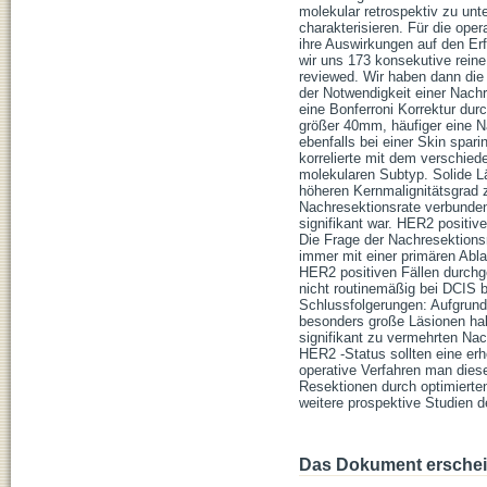
molekular retrospektiv zu un
charakterisieren. Für die op
ihre Auswirkungen auf den Erf
wir uns 173 konsekutive rein
reviewed. Wir haben dann die
der Notwendigkeit einer Nachr
eine Bonferroni Korrektur durc
größer 40mm, häufiger eine 
ebenfalls bei einer Skin spar
korrelierte mit dem verschie
molekularen Subtyp. Solide La
höheren Kernmalignitätsgrad
Nachresektionsrate verbunden 
signifikant war. HER2 positive
Die Frage der Nachresektionsr
immer mit einer primären Abl
HER2 positiven Fällen durchg
nicht routinemäßig bei DCIS 
Schlussfolgerungen: Aufgrund 
besonders große Läsionen hab
signifikant zu vermehrten Na
HER2 -Status sollten eine erho
operative Verfahren man dies
Resektionen durch optimierten
weitere prospektive Studien d
Das Dokument erschein