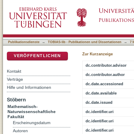
Grenzflächeneigenschaften niedermolekulare
DSpace Repositorium (Manakin basiert)
Übergangsmetallphthalocyaninen und BN-Su
Publikationsdienste
→
TOBIAS-lib - Publikationen und Dissertationen
→
7 
Zur Kurzanzeige
VERÖFFENTLICHEN
dc.contributor.advisor
Kontakt
dc.contributor.author
Verträge
dc.date.accessioned
Hilfe und Informationen
dc.date.available
Stöbern
dc.date.issued
Mathematisch-
Naturwissenschaftliche
dc.identifier.uri
Fakultät
dc.identifier.uri
Erscheinungsdatum
dc.identifier.uri
Autoren