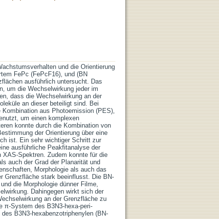
Wachstumsverhalten und die Orientierung
ertem FePc (FePcF16), und (BN
lächen ausführlich untersucht. Das
n, um die Wechselwirkung jeder im
en, dass die Wechselwirkung an der
leküle an dieser beteiligt sind. Bei
ie Kombination aus Photoemission (PES),
enutzt, um einen komplexen
teren konnte durch die Kombination von
estimmung der Orientierung über eine
 ist. Ein sehr wichtiger Schritt zur
ine ausführliche Peakfitanalyse der
n XAS-Spektren. Zudem konnte für die
s auch der Grad der Planarität und
enschaften, Morphologie als auch das
 Grenzfläche stark beeinflusst. Die BN-
 und die Morphologie dünner Filme,
elwirkung. Dahingegen wirkt sich der
 Wechselwirkung an der Grenzfläche zu
are π-System des B3N3-hexa-peri-
n des B3N3-hexabenzotriphenylen (BN-