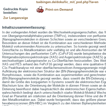
tuebingen.de/doku/lic_mit_pod.php?la=en
Gedruckte Kopie
Print-on-Demand
bestellen:
Zur Langanzeige
Inhaltszusammenfassung:
In der vorliegenden Arbeit wurden die Wechselwirkungseigenschaften, das 
von Übergangsmetallphthalocyaninen (TMPcs), insbesondere von perfluori
)Nanographenmolekülen in dünnen Schichten sowie an verschiedenen Grenzf
Besondere an dieser Arbeit ist die Kombination aus verschiedenen Methode
Molekül vorkommenden Atomsorte zu untersuchen. So konnte gezeigt werd
Grenzfläche zu Metallkontakten sehr vielfältig ist und alle Atomsorten der Mo
Untersuchungen des perfluorierten CoPc (CoPcF16) wurde beispielweise d
Röntgenabsorptionsspektroskopie (XAS) und Augerspektroskopie (XAES) g
wechselseitigen Ladungstransfer zu Cu-Oberflächen festzustellen. Des Wei
XAS und PES anhand des FePcF16 gezeigt werden, dass eine qualitative B
C1s Peakfitanalyse mit einer oberflächensensitiven Anregungsenergie möglich
Aufklärung der elektronischen Struktur der (BN-)Nanographenmoleküle war e
Rumpfniveaus, sowie die Kombination aus experimentellen und gerechnete
(BN-)Nanographenmoleküle gezeigt werden, dass sowohl die BN-Dotierung al
damit die Größe des konjugierten π-Systems sowohl die elektronischen Eig
Wachstum bzw. die Orientierung der Moleküle in dünnen Filmen sowie an der
Dotierung beeinflusst dabei hauptsächlich die elektronischen Eigenschaften
wahrscheinlich bedingt durch unterschiedlich starke Molekül-Molekül Wechs
Grad an Planarität am stärksten auf die Orientierung dünner Filme und die
den Metallkontakten aus. Dabei wurde festgestellt, dass das größere plan
hexabenzocoronen (BN-HBC) im Vergleich zu den kleinen Biphenyleinheite