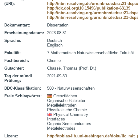
(URI):
http://nbn-resolving.de/urn:nbn:de:bsz:21-dspa
http://dx.doi.org/10.15496/publikation-63139
http://nbn-resolving.org/urn:nbn:de:bsz:21-dsp
http://nbn-resolving.org/urn:nbn:de:bsz:21-dsp
Dokumentart:
Dissertation
Erscheinungsdatum:
2023-08-31
Sprache:
Deutsch
Englisch
Fakultät:
7 Mathematisch-Naturwissenschaftliche Fakultät
Fachbereich:
Chemie
Gutachter:
Chassé, Thomas (Prof. Dr.)
Tag der mündl.
2021-09-30
Prüfung:
DDC-Klassifikation:
500 - Naturwissenschaften
Freie Schlagwörter:
Grenzflächen
Organische Halbleiter
Metallelektroden
Physikalische Chemie
Physical Chemistry
Interfaces
Organic Semiconductors
Metalelectrodes
Lizenz:
http://tobias-lib.uni-tuebingen.de/doku/lic_mi