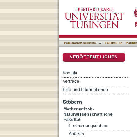
Grenzflächeneigenschafte
DSpace Repositorium (Manakin b
Übergangsmetallphthaloc
Publikationsdienste
→
TOBIAS-lib - Publik
VERÖFFENTLICHEN
Kontakt
Verträge
Hilfe und Informationen
Stöbern
Mathematisch-
Naturwissenschaftliche
Fakultät
Erscheinungsdatum
Autoren