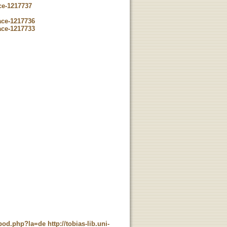
ce-1217737
ace-1217736
ace-1217733
t_pod.php?la=de
http://tobias-lib.uni-