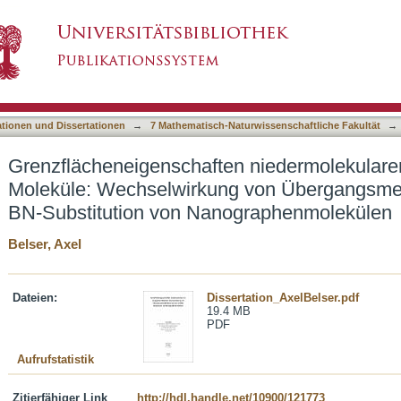
n niedermolekularer π-konjugierter Moleküle:
asiert)
yaninen und BN-Substitution von Nanographe
ationen und Dissertationen
→
7 Mathematisch-Naturwissenschaftliche Fakultät
→
Grenzflächeneigenschaften niedermolekularer
Moleküle: Wechselwirkung von Übergangsmet
BN-Substitution von Nanographenmolekülen
Belser, Axel
Dateien:
Dissertation_AxelBelser.pdf
19.4 MB
PDF
Aufrufstatistik
Zitierfähiger Link
http://hdl.handle.net/10900/121773