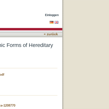
inal Diseases
Einloggen
« zurück
ic Forms of Hereditary
pdf
ce-1208770