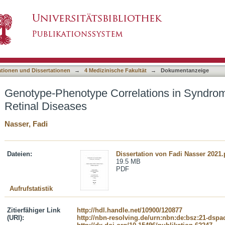
lations in Syndromic Forms of Hereditary Ret
asiert)
ationen und Dissertationen
→
4 Medizinische Fakultät
→
Dokumentanzeige
Genotype-Phenotype Correlations in Syndrom
Retinal Diseases
Nasser, Fadi
Dateien:
Dissertation von Fadi Nasser 2021.
19.5 MB
PDF
Aufrufstatistik
Zitierfähiger Link
http://hdl.handle.net/10900/120877
(URI):
http://nbn-resolving.de/urn:nbn:de:bsz:21-dspa