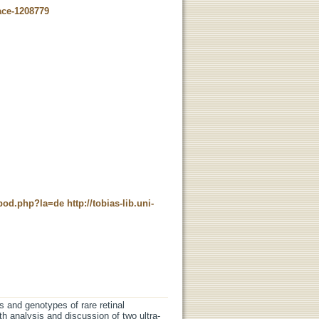
ace-1208779
t_pod.php?la=de
http://tobias-lib.uni-
s and genotypes of rare retinal
h analysis and discussion of two ultra-