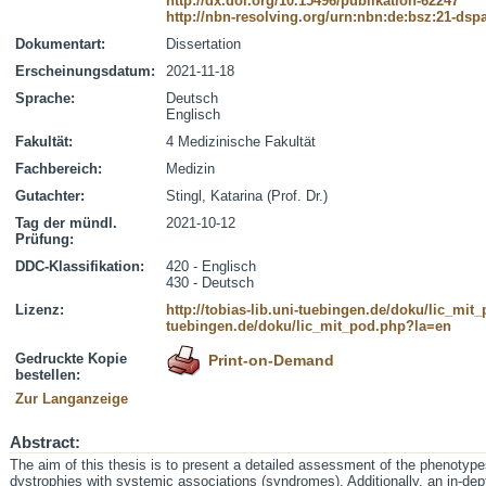
http://dx.doi.org/10.15496/publikation-62247
http://nbn-resolving.org/urn:nbn:de:bsz:21-dsp
Dokumentart:
Dissertation
Erscheinungsdatum:
2021-11-18
Sprache:
Deutsch
Englisch
Fakultät:
4 Medizinische Fakultät
Fachbereich:
Medizin
Gutachter:
Stingl, Katarina (Prof. Dr.)
Tag der mündl.
2021-10-12
Prüfung:
DDC-Klassifikation:
420 - Englisch
430 - Deutsch
Lizenz:
http://tobias-lib.uni-tuebingen.de/doku/lic_mi
tuebingen.de/doku/lic_mit_pod.php?la=en
Gedruckte Kopie
Print-on-Demand
bestellen:
Zur Langanzeige
Abstract:
The aim of this thesis is to present a detailed assessment of the phenotype
dystrophies with systemic associations (syndromes). Additionally, an in-dept