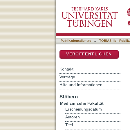
Genotype-Phenotype Corre
DSpace Repositorium (Manakin b
Publikationsdienste
→
TOBIAS-lib - Publik
VERÖFFENTLICHEN
Kontakt
Verträge
Hilfe und Informationen
Stöbern
Medizinische Fakultät
Erscheinungsdatum
Autoren
Titel