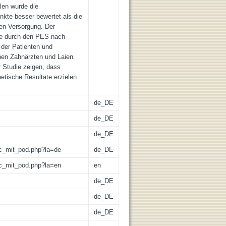
len wurde die
kte besser bewertet als die
hen Versorgung. Der
ode durch den PES nach
 der Patienten und
hen Zahnärzten und Laien.
 Studie zeigen, dass
hetische Resultate erzielen
de_DE
de_DE
de_DE
/lic_mit_pod.php?la=de
de_DE
/lic_mit_pod.php?la=en
en
de_DE
de_DE
de_DE