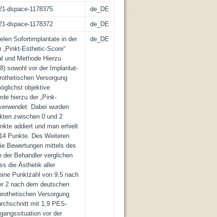
z:21-dspace-1178375
de_DE
z:21-dspace-1178372
de_DE
elen Sofortimplantate in der
de_DE
 „Pinkt-Esthetic-Score“
al und Methode Hierzu
8) sowohl vor der Implantat-
rothetischen Versorgung
öglichst objektive
de hierzu der „Pink-
verwendet. Dabei wurden
kten zwischen 0 und 2
kte addiert und man erhielt
14 Punkte. Des Weiteren
die Bewertungen mittels des
 der Behandler verglichen
s die Ästhetik aller
eine Punktzahl von 9,5 nach
ner 2 nach dem deutschen
prothetischen Versorgung
urchschnitt mit 1,9 PES-
gangssituation vor der