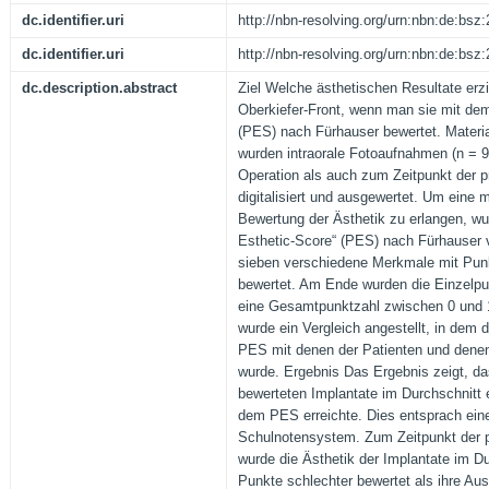
dc.identifier.uri
http://nbn-resolving.org/urn:nbn:de:bs
dc.identifier.uri
http://nbn-resolving.org/urn:nbn:de:bs
dc.description.abstract
Ziel Welche ästhetischen Resultate erzi
Oberkiefer-Front, wenn man sie mit dem
(PES) nach Fürhauser bewertet. Materi
wurden intraorale Fotoaufnahmen (n = 9
Operation als auch zum Zeitpunkt der p
digitalisiert und ausgewertet. Um eine m
Bewertung der Ästhetik zu erlangen, wur
Esthetic-Score“ (PES) nach Fürhauser 
sieben verschiedene Merkmale mit Pun
bewertet. Am Ende wurden die Einzelpun
eine Gesamtpunktzahl zwischen 0 und 
wurde ein Vergleich angestellt, in dem 
PES mit denen der Patienten und denen
wurde. Ergebnis Das Ergebnis zeigt, das
bewerteten Implantate im Durchschnitt 
dem PES erreichte. Dies entsprach ei
Schulnotensystem. Zum Zeitpunkt der 
wurde die Ästhetik der Implantate im D
Punkte schlechter bewertet als ihre Aus