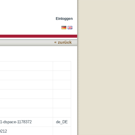
uf den Zeitraum vor und
Einloggen
« zurück
:21-dspace-1178372
de_DE
9212