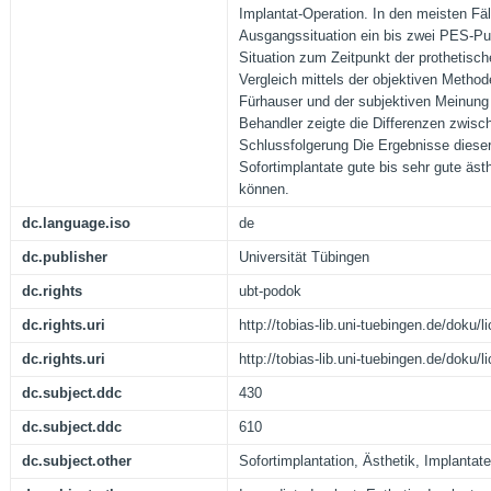
Implantat-Operation. In den meisten Fäl
Ausgangssituation ein bis zwei PES-Pun
Situation zum Zeitpunkt der prothetisc
Vergleich mittels der objektiven Meth
Fürhauser und der subjektiven Meinung
Behandler zeigte die Differenzen zwisc
Schlussfolgerung Die Ergebnisse dieser
Sofortimplantate gute bis sehr gute äst
können.
dc.language.iso
de
dc.publisher
Universität Tübingen
dc.rights
ubt-podok
dc.rights.uri
http://tobias-lib.uni-tuebingen.de/doku
dc.rights.uri
http://tobias-lib.uni-tuebingen.de/doku
dc.subject.ddc
430
dc.subject.ddc
610
dc.subject.other
Sofortimplantation, Ästhetik, Implantate