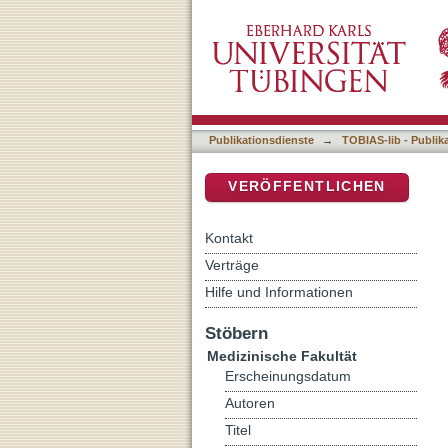
Beurteilung der Rot- Weiß
DSpace Repositorium (Manakin b
direkt nach der Implantati
Publikationsdienste
→
TOBIAS-lib - Publik
VERÖFFENTLICHEN
Kontakt
Verträge
Hilfe und Informationen
Stöbern
Medizinische Fakultät
Erscheinungsdatum
Autoren
Titel