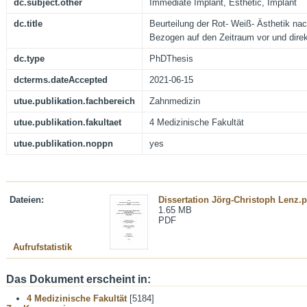
dc.subject.other
Immediate Implant, Esthetic, Implant
dc.title
Beurteilung der Rot- Weiß- Ästhetik nac
Bezogen auf den Zeitraum vor und direk
dc.type
PhDThesis
dcterms.dateAccepted
2021-06-15
utue.publikation.fachbereich
Zahnmedizin
utue.publikation.fakultaet
4 Medizinische Fakultät
utue.publikation.noppn
yes
Dateien:
Dissertation Jörg-Christoph Lenz.p
1.65 MB
PDF
Aufrufstatistik
Das Dokument erscheint in:
4 Medizinische Fakultät
[5184]