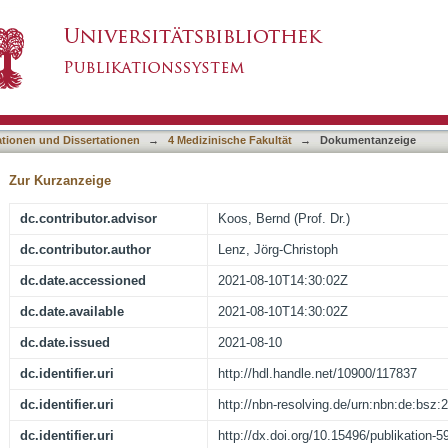
- Ästhetik nach Sofortimplantation, Bezogen a
asiert)
on
ationen und Dissertationen
→
4 Medizinische Fakultät
→
Dokumentanzeige
Zur Kurzanzeige
dc.contributor.advisor
Koos, Bernd (Prof. Dr.)
dc.contributor.author
Lenz, Jörg-Christoph
dc.date.accessioned
2021-08-10T14:30:02Z
dc.date.available
2021-08-10T14:30:02Z
dc.date.issued
2021-08-10
dc.identifier.uri
http://hdl.handle.net/10900/117837
dc.identifier.uri
http://nbn-resolving.de/urn:nbn:de:bsz
dc.identifier.uri
http://dx.doi.org/10.15496/publikation-5