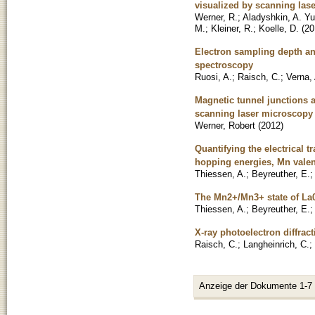
visualized by scanning las
Werner, R.
;
Aladyshkin, A. Yu
M.
;
Kleiner, R.
;
Koelle, D.
(
20
Electron sampling depth and
spectroscopy
Ruosi, A.
;
Raisch, C.
;
Verna,
Magnetic tunnel junctions 
scanning laser microscopy
Werner, Robert
(
2012
)
Quantifying the electrical 
hopping energies, Mn valenc
Thiessen, A.
;
Beyreuther, E.
The Mn2+/Mn3+ state of La
Thiessen, A.
;
Beyreuther, E.
X-ray photoelectron diffract
Raisch, C.
;
Langheinrich, C.
;
Anzeige der Dokumente 1-7