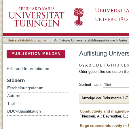
Auflistung Universitätsbibliographie nach Au
DSpace Repositorium (Manakin basiert)
Universitätsbibliographie
→
Auflistung Universitätsbibliographie nach Autor
Auflistung Univer
PUBLIKATION MELDEN
0-9
A
B
C
D
E
F
G
H
I
J
K
L
Hilfe und Informationen
Oder geben Sie die ersten Bu
Stöbern
Sortiert nach:
Erscheinungsdatum
Autoren
Anzeige der Dokumente 1-7
Titel
Conductivity and magnetore
DDC-Klassifikation
Thiessen, A.
;
Beyreuther, E.
Edge superconductivity in 