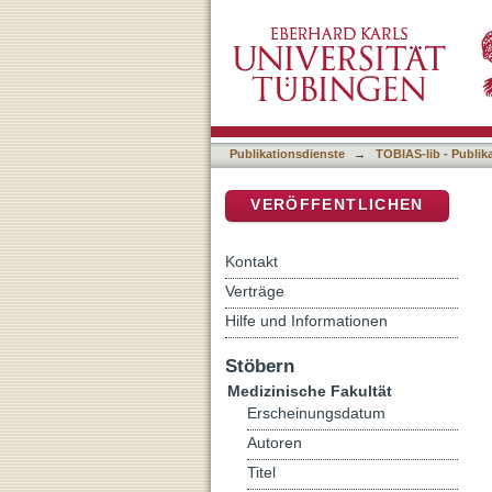
Postoperative Morbidität 
DSpace Repositorium (Manakin b
linksseitigen Kolon und R
mit Notfallresektionen un
Publikationsdienste
→
TOBIAS-lib - Publik
VERÖFFENTLICHEN
Kontakt
Verträge
Hilfe und Informationen
Stöbern
Medizinische Fakultät
Erscheinungsdatum
Autoren
Titel