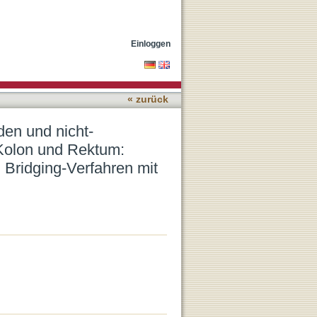
nden Karzinomen im
n nach Bridging-Verfahren
Einloggen
« zurück
den und nicht-
 Kolon und Rektum:
 Bridging-Verfahren mit