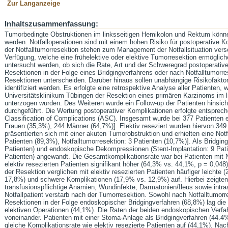
Zur Langanzeige
Inhaltszusammenfassung:
Tumorbedingte Obstruktionen im linksseitigen Hemikolon und Rektum könne
werden. Notfalloperationen sind mit einem hohen Risiko für postoperative K
der Notfalltumorresektion stehen zum Management der Notfallsituation vers
Verfügung, welche eine frühelektive oder elektive Tumorresektion ermögliche
untersucht werden, ob sich die Rate, Art und der Schweregrad postoperativ
Resektionen in der Folge eines Bridgingverfahrens oder nach Notfalltumorre
Resektionen unterscheiden. Darüber hinaus sollen unabhängige Risikofaktor
identifiziert werden. Es erfolgte eine retrospektive Analyse aller Patiente
Universitätsklinikum Tübingen der Resektion eines primären Karzinoms im
unterzogen wurden. Des Weiteren wurde ein Follow-up der Patienten hinsicht
durchgeführt. Die Wertung postoperativer Komplikationen erfolgte entsprec
Classification of Complications (ASC). Insgesamt wurde bei 377 Patienten 
Frauen (35,3%), 244 Männer (64,7%)]. Elektiv reseziert wurden hiervon 349
präsentierten sich mit einer akuten Tumorobstruktion und erhielten eine Notfa
Patienten (89,3%), Notfalltumorresektion: 3 Patienten (10,7%)]. Als Bridgi
Patienten) und endoskopische Dekompressionen (Stent-Implantation: 9 Pa
Patienten) angewandt. Die Gesamtkomplikationsrate war bei Patienten mit No
elektiv resezierten Patienten signifikant höher (64,3% vs. 44,1%, p = 0,048).
der Resektion verglichen mit elektiv resezierten Patienten häufiger leichte
17,8%) und schwere Komplikationen (17,9% vs. 12,9%) auf. Hierbei zeigten 
transfusionspflichtige Anämien, Wundinfekte, Darmatonien/Ileus sowie intr
Notfallpatient verstarb nach der Tumorresektion. Sowohl nach Notfalltumor
Resektionen in der Folge endoskopischer Bridgingverfahren (68,8%) lag die
elektiven Operationen (44,1%). Die Raten der beiden endoskopischen Verfah
voneinander. Patienten mit einer Stoma-Anlage als Bridgingverfahren (44.4
gleiche Komplikationsrate wie elektiv resezierte Patienten auf (44,1%). Nach