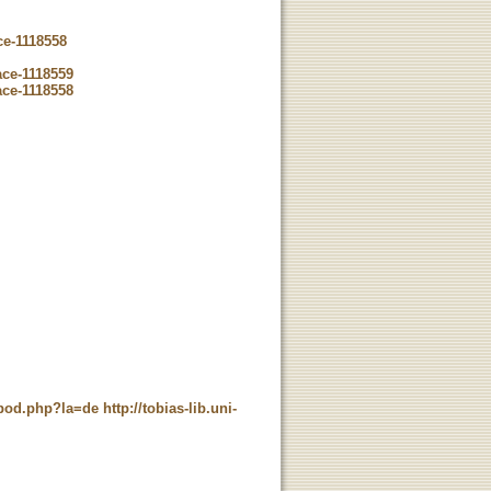
ce-1118558
ace-1118559
ace-1118558
t_pod.php?la=de
http://tobias-lib.uni-