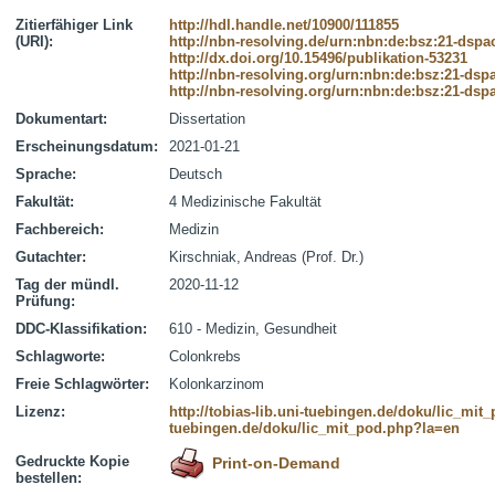
Zitierfähiger Link
http://hdl.handle.net/10900/111855
(URI):
http://nbn-resolving.de/urn:nbn:de:bsz:21-dspa
http://dx.doi.org/10.15496/publikation-53231
http://nbn-resolving.org/urn:nbn:de:bsz:21-dsp
http://nbn-resolving.org/urn:nbn:de:bsz:21-dsp
Dokumentart:
Dissertation
Erscheinungsdatum:
2021-01-21
Sprache:
Deutsch
Fakultät:
4 Medizinische Fakultät
Fachbereich:
Medizin
Gutachter:
Kirschniak, Andreas (Prof. Dr.)
Tag der mündl.
2020-11-12
Prüfung:
DDC-Klassifikation:
610 - Medizin, Gesundheit
Schlagworte:
Colonkrebs
Freie Schlagwörter:
Kolonkarzinom
Lizenz:
http://tobias-lib.uni-tuebingen.de/doku/lic_mi
tuebingen.de/doku/lic_mit_pod.php?la=en
Gedruckte Kopie
Print-on-Demand
bestellen: