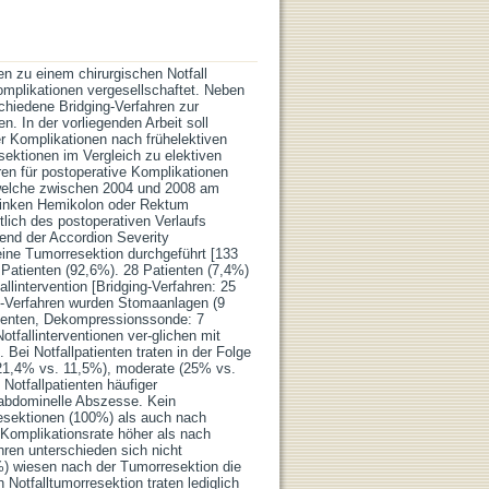
n zu einem chirurgischen Notfall
omplikationen vergesellschaftet. Neben
chiedene Bridging-Verfahren zur
n. In der vorliegenden Arbeit soll
er Komplikationen nach frühelektiven
sektionen im Vergleich zu elektiven
en für postoperative Komplikationen
n, welche zwischen 2004 und 2008 am
 linken Hemikolon oder Rektum
lich des postoperativen Verlaufs
hend der Accordion Severity
eine Tumorresektion durchgeführt [133
 Patienten (92,6%). 28 Patienten (7,4%)
llintervention [Bridging-Verfahren: 25
ng-Verfahren wurden Stomaanlagen (9
tienten, Dekompressionssonde: 7
tfallinterventionen ver-glichen mit
 Bei Notfallpatienten traten in der Folge
 (21,4% vs. 11,5%), moderate (25% vs.
Notfallpatienten häufiger
aabdominelle Abszesse. Kein
resektionen (100%) als auch nach
 Komplikationsrate höher als nach
ren unterschieden sich nicht
%) wiesen nach der Tumorresektion die
 Notfalltumorresektion traten lediglich