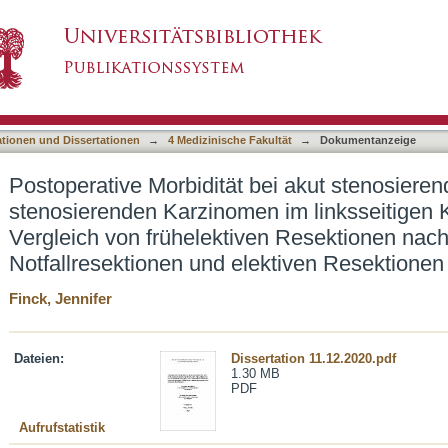
bei akut stenosierenden und nicht-stenosiere
asiert)
ektum: Vergleich von frühelektiven Resektione
d elektiven Resektionen
ationen und Dissertationen
→
4 Medizinische Fakultät
→
Dokumentanzeige
Postoperative Morbidität bei akut stenosieren
stenosierenden Karzinomen im linksseitigen
Vergleich von frühelektiven Resektionen nach
Notfallresektionen und elektiven Resektionen
Finck, Jennifer
Dateien:
Dissertation 11.12.2020.pdf
1.30 MB
PDF
Aufrufstatistik