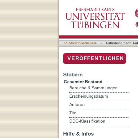
Auflistung nach Autor "Na
Publikationsdienste
→
Auflistung nach Au
VERÖFFENTLICHEN
Stöbern
Gesamter Bestand
Bereiche & Sammlungen
Erscheinungsdatum
Autoren
Titel
DDC-Klassifikation
Hilfe & Infos