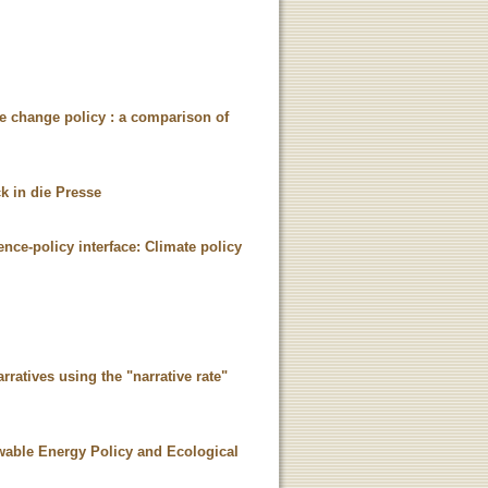
te change policy : a comparison of
k in die Presse
ence-policy interface: Climate policy
rratives using the "narrative rate"
wable Energy Policy and Ecological