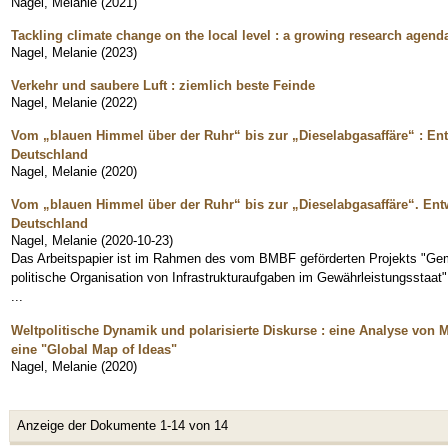
Nagel, Melanie
(
2021
)
Tackling climate change on the local level : a growing research agend
Nagel, Melanie
(
2023
)
Verkehr und saubere Luft : ziemlich beste Feinde
Nagel, Melanie
(
2022
)
Vom „blauen Himmel über der Ruhr“ bis zur „Dieselabgasaffäre“ : Entw
Deutschland
Nagel, Melanie
(
2020
)
Vom „blauen Himmel über der Ruhr“ bis zur „Dieselabgasaffäre“. Entwi
Deutschland
Nagel, Melanie
(
2020-10-23
)
Das Arbeitspapier ist im Rahmen des vom BMBF geförderten Projekts "Geme
politische Organisation von Infrastrukturaufgaben im Gewährleistungsstaat" 
...
Weltpolitische Dynamik und polarisierte Diskurse : eine Analyse von 
eine "Global Map of Ideas"
Nagel, Melanie
(
2020
)
Anzeige der Dokumente 1-14 von 14