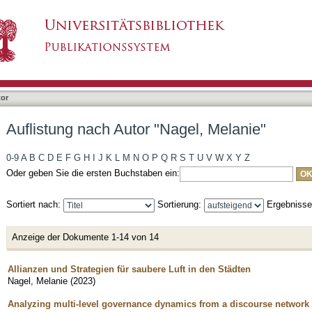
gel, Melanie"
tor
Auflistung nach Autor "Nagel, Melanie"
0-9
A
B
C
D
E
F
G
H
I
J
K
L
M
N
O
P
Q
R
S
T
U
V
W
X
Y
Z
Oder geben Sie die ersten Buchstaben ein:
Sortiert nach:
Sortierung:
Ergebniss
Anzeige der Dokumente 1-14 von 14
Allianzen und Strategien für saubere Luft in den Städten
Nagel, Melanie
(
2023
)
Analyzing multi-level governance dynamics from a discourse network p