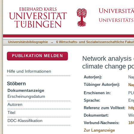
Network analysis of scientific advisory commit
DSpace Repositorium (Manakin basiert)
comparison of Germany and Japan
Universitätsbibliographie
→
6 Wirtschafts- und Sozialwissenschaftliche Fakul
PUBLIKATION MELDEN
Network analysis o
climate change p
Hilfe und Informationen
Autor(en):
Nag
Stöbern
Tübinger Autor(en):
Na
Dokumentanzeige
Erschienen in:
PLO
Erscheinungsdatum
Sprache:
Eng
Autoren
Referenz zum Volltext:
htt
Titel
Dokumentart:
Wis
DDC-Klassifikation
Verbund-Nachweis:
18
Zur Langanzeige