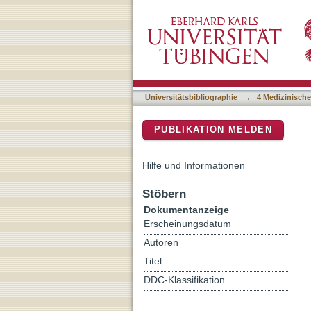
Comparison of spontaneous
DSpace Repositorium (Manakin b
dorsi flap, and gracilis m
study
Universitätsbibliographie
→
4 Medizinische
PUBLIKATION MELDEN
Hilfe und Informationen
Stöbern
Dokumentanzeige
Erscheinungsdatum
Autoren
Titel
DDC-Klassifikation