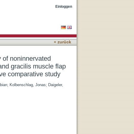
al thigh flap, latissimus
Einloggen
 prospective comparative
« zurück
 of noninnervated
 and gracilis muscle flap
tive comparative study
bian
;
Kolbenschlag, Jonas
;
Daigeler,