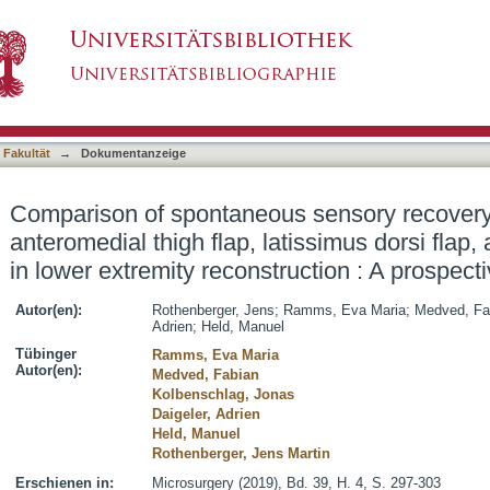
 sensory recovery of noninnervated anteromedi
asiert)
uscle flap in lower extremity reconstruction : A
 Fakultät
→
Dokumentanzeige
Comparison of spontaneous sensory recovery
anteromedial thigh flap, latissimus dorsi flap,
in lower extremity reconstruction : A prospec
Autor(en):
Rothenberger, Jens
;
Ramms, Eva Maria
;
Medved, Fa
Adrien
;
Held, Manuel
Tübinger
Ramms, Eva Maria
Autor(en):
Medved, Fabian
Kolbenschlag, Jonas
Daigeler, Adrien
Held, Manuel
Rothenberger, Jens Martin
Erschienen in:
Microsurgery (2019), Bd. 39, H. 4, S. 297-303