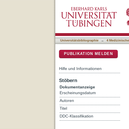
A phase I/IIa study of t
DSpace Repositorium (Manakin b
IIIB/IV non-small cell lun
Universitätsbibliographie
→
4 Medizinische
PUBLIKATION MELDEN
Hilfe und Informationen
Stöbern
Dokumentanzeige
Erscheinungsdatum
Autoren
Titel
DDC-Klassifikation