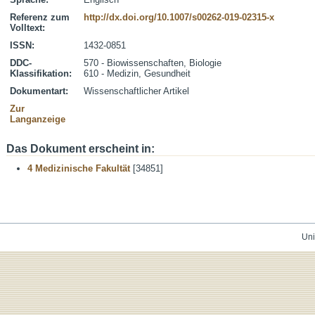
Referenz zum
http://dx.doi.org/10.1007/s00262-019-02315-x
Volltext:
ISSN:
1432-0851
DDC-
570 - Biowissenschaften, Biologie
Klassifikation:
610 - Medizin, Gesundheit
Dokumentart:
Wissenschaftlicher Artikel
Zur
Langanzeige
Das Dokument erscheint in:
4 Medizinische Fakultät
[34851]
Uni