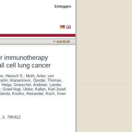
 patients with stage
Einloggen
« zurück
er immunotherapy
ll cell lung cancer
on, Henoch S.
;
Muth, Anke
;
von
artin
;
Atanackovic, Djordje
;
Thomas,
, Helga
;
Groeschel, Andreas
;
Lander,
r
;
Gnad-Vogt, Ulrike
;
Kallen, Karl-Josef
;
ariola
;
Knuths, Alexander
;
Koch, Sven
, S. 799-812