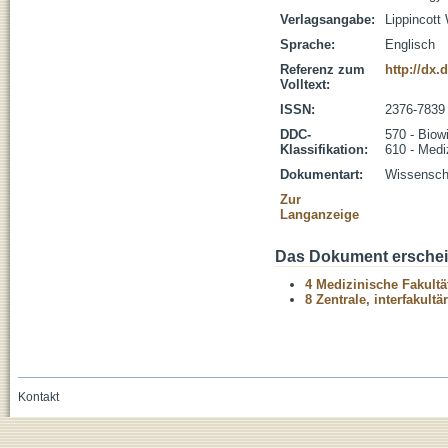
Verlagsangabe:
Lippincott
Sprache:
Englisch
Referenz zum
http://dx
Volltext:
ISSN:
2376-7839
DDC-
570 - Biow
Klassifikation:
610 - Medi
Dokumentart:
Wissenscha
Zur
Langanzeige
Das Dokument erschein
4 Medizinische Fakultä
8 Zentrale, interfakult
Kontakt