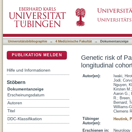
Genetic risk of Parkinson disease and progres
DSpace Repositorium (Manakin basiert)
Universitätsbibliographie
→
4 Medizinische Fakultät
→
Dokumentanzeige
PUBLIKATION MELDEN
Genetic risk of P
longitudinal cohor
Hilfe und Informationen
Autor(en):
Iwaki, Hir
Jodi
;
Corvo
Stöbern
Nguyen, K
Dokumentanzeige
Kirsten M.
Aaron G.
;
Erscheinungsdatum
R.
;
Breen, 
Bernard
;
T
Autoren
Williams-G
Titel
Clemens R
Tübinger
DDC-Klassifikation
Heutink, P
Autor(en):
Erschienen in:
Neurology 