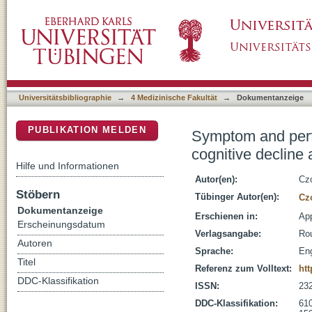
Symptom and performance validation in patien
DSpace Repositorium (Manakin basiert)
cognitive impairment
Universitätsbibliographie
→
4 Medizinische Fakultät
→
Dokumentanzeige
PUBLIKATION MELDEN
Symptom and perfo
cognitive decline
Hilfe und Informationen
Autor(en):
Czo
Stöbern
Tübinger Autor(en):
Cz
Dokumentanzeige
Erschienen in:
App
Erscheinungsdatum
Verlagsangabe:
Rou
Autoren
Sprache:
Eng
Titel
Referenz zum Volltext:
htt
DDC-Klassifikation
ISSN:
23
DDC-Klassifikation:
610