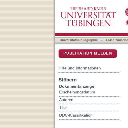
Epidemiological study on i
DSpace Repositorium (Manakin b
Universitätsbibliographie
→
4 Medizinische
PUBLIKATION MELDEN
Hilfe und Informationen
Stöbern
Dokumentanzeige
Erscheinungsdatum
Autoren
Titel
DDC-Klassifikation