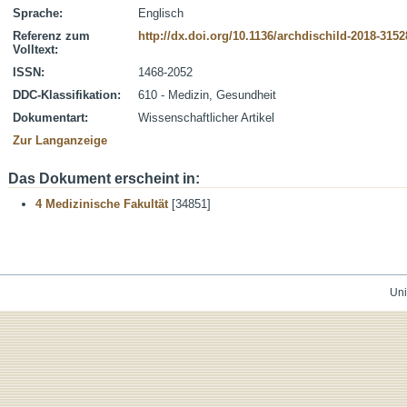
Sprache:
Englisch
Referenz zum
http://dx.doi.org/10.1136/archdischild-2018-3152
Volltext:
ISSN:
1468-2052
DDC-Klassifikation:
610 - Medizin, Gesundheit
Dokumentart:
Wissenschaftlicher Artikel
Zur Langanzeige
Das Dokument erscheint in:
4 Medizinische Fakultät
[34851]
Uni