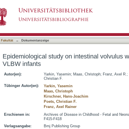
ntestinal volvulus without malrotation in VLBW
asiert)
 Fakultät
→
Dokumentanzeige
Epidemiological study on intestinal volvulus w
VLBW infants
Autor(en):
Yarkin, Yasemin
;
Maas, Christoph
;
Franz, Axel R.
;
Christian F.
Tübinger Autor(en):
Yarkin, Yasemin
Maas, Christoph
Kirschner, Hans-Joachim
Poets, Christian F.
Franz, Axel Rainer
Erschienen in:
Archives of Disease in Childhood - Fetal and Neonat
F415-F418
Verlagsangabe:
Bmj Publishing Group