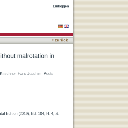
 infants
Einloggen
« zurück
ithout malrotation in
Kirschner, Hans-Joachim
;
Poets,
al Edition (2019), Bd. 104, H. 4, S.