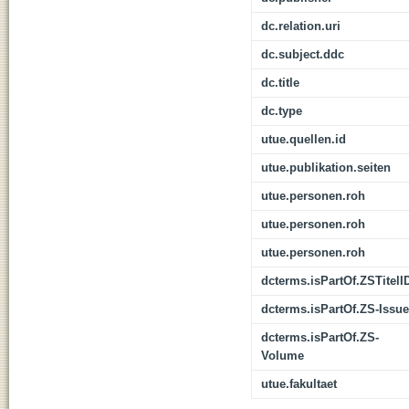
dc.relation.uri
dc.subject.ddc
dc.title
dc.type
utue.quellen.id
utue.publikation.seiten
utue.personen.roh
utue.personen.roh
utue.personen.roh
dcterms.isPartOf.ZSTitelI
dcterms.isPartOf.ZS-Issue
dcterms.isPartOf.ZS-
Volume
utue.fakultaet