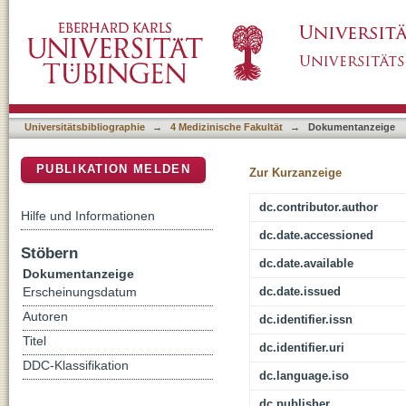
Individualized luteal phase support
DSpace Repositorium (Manakin basiert)
Universitätsbibliographie
→
4 Medizinische Fakultät
→
Dokumentanzeige
PUBLIKATION MELDEN
Zur Kurzanzeige
dc.contributor.author
Hilfe und Informationen
dc.date.accessioned
Stöbern
dc.date.available
Dokumentanzeige
dc.date.issued
Erscheinungsdatum
Autoren
dc.identifier.issn
Titel
dc.identifier.uri
DDC-Klassifikation
dc.language.iso
dc.publisher