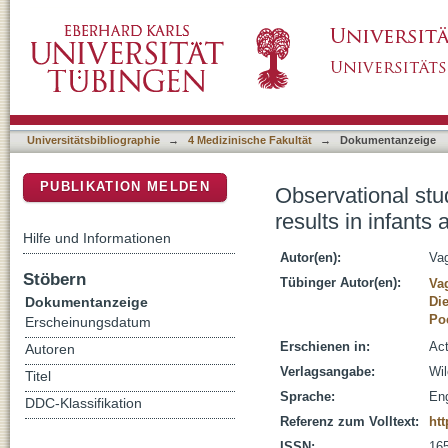
Observational study on the influence of avera
DSpace Repositorium (Manakin basiert)
Universitätsbibliographie
→
4 Medizinische Fakultät
→
Dokumentanzeige
PUBLIKATION MELDEN
Observational stu
results in infants 
Hilfe und Informationen
Autor(en):
Va
Stöbern
Tübinger Autor(en):
Va
Dokumentanzeige
Die
Poe
Erscheinungsdatum
Erschienen in:
Act
Autoren
Verlagsangabe:
Wi
Titel
Sprache:
Eng
DDC-Klassifikation
Referenz zum Volltext:
htt
ISSN:
16