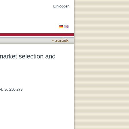
 branding in in Sub-
Einloggen
« zurück
market selection and
/4, S. 236-279