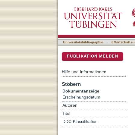
A multidimensional approac
DSpace Repositorium (Manakin b
Saharan Africa
Universitätsbibliographie
→
6 Wirtschafts-
PUBLIKATION MELDEN
Hilfe und Informationen
Stöbern
Dokumentanzeige
Erscheinungsdatum
Autoren
Titel
DDC-Klassifikation