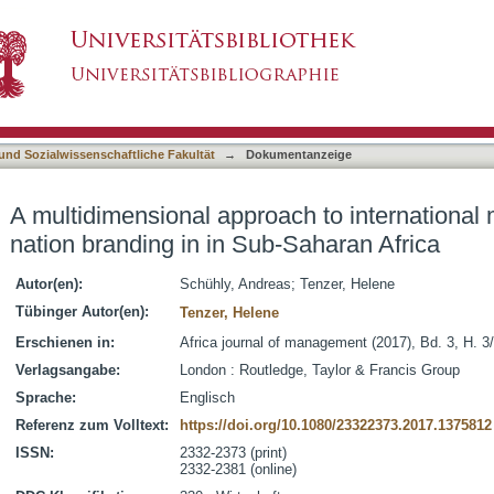
h to international market selection and nation
asiert)
 und Sozialwissenschaftliche Fakultät
→
Dokumentanzeige
A multidimensional approach to international 
nation branding in in Sub-Saharan Africa
Autor(en):
Schühly, Andreas
;
Tenzer, Helene
Tübinger Autor(en):
Tenzer, Helene
Erschienen in:
Africa journal of management (2017), Bd. 3, H. 3
Verlagsangabe:
London : Routledge, Taylor & Francis Group
Sprache:
Englisch
Referenz zum Volltext:
https://doi.org/10.1080/23322373.2017.1375812
ISSN:
2332-2373 (print)
2332-2381 (online)