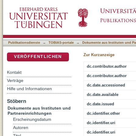
Corporate social responsibility and internati
DSpace Repositorium (Manakin basiert)
cooperative groups
Publikationsdienste
→
TOBIAS-portale
→
Dokumente aus Instituten und Pa
Zur Kurzanzeige
VERÖFFENTLICHEN
dc.contributor.author
Kontakt
dc.contributor.author
Verträge
dc.date.accessioned
Hilfe und Informationen
dc.date.available
Stöbern
dc.date.issued
Dokumente aus Instituten und
Partnereinrichtungen
dc.identifier.other
Erscheinungsdatum
dc.identifier.uri
Autoren
dc.identifier.uri
Titel