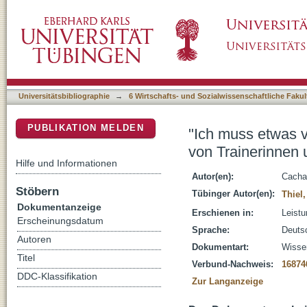
"Ich muss etwas vermitteln, ich muss überze
DSpace Repositorium (Manakin basiert)
Trainern im Spitzensport
Universitätsbibliographie
→
6 Wirtschafts- und Sozialwissenschaftliche Fakul
PUBLIKATION MELDEN
"Ich muss etwas v
von Trainerinnen 
Hilfe und Informationen
Autor(en):
Cacha
Stöbern
Tübinger Autor(en):
Thiel
Dokumentanzeige
Erschienen in:
Leistu
Erscheinungsdatum
Sprache:
Deuts
Autoren
Dokumentart:
Wissen
Titel
Verbund-Nachweis:
16874
DDC-Klassifikation
Zur Langanzeige