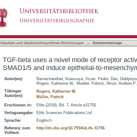
de of receptor activation to phosphorylate S
asiert)
transition
terfakultäre und fakultätsübergreifende Einrichtungen
→
Dokumentanzeige
TGF-beta uses a novel mode of receptor activ
SMAD1/5 and induce epithelial-to-mesenchyma
Autor(en):
Ramachandran, Anassuya
;
Vizan, Pedro
;
Das, Debipriya
Rogers, Katherine W.
;
Mueller, Patrick
;
Hinck, Andrew P.
Tübinger
Rogers, Katherine W.
Autor(en):
Müller, Patrick
Erschienen in:
Elife (2018), Bd. 7, Article e31756
Verlagsangabe:
Elife Sciences Publications Ltd
Sprache:
Englisch
Referenz zum
http://dx.doi.org/10.7554/eLife.31756
Volltext: