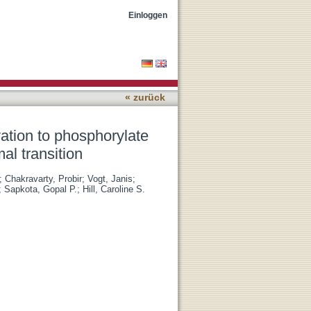
MAD1/5 and induce
Einloggen
« zurück
ation to phosphorylate
l transition
;
Chakravarty, Probir
;
Vogt, Janis
;
;
Sapkota, Gopal P.
;
Hill, Caroline S.