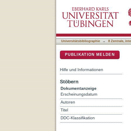
TGF-beta uses a novel mo
DSpace Repositorium (Manakin b
epithelial-to-mesenchymal 
Universitätsbibliographie
→
8 Zentrale, in
PUBLIKATION MELDEN
Hilfe und Informationen
Stöbern
Dokumentanzeige
Erscheinungsdatum
Autoren
Titel
DDC-Klassifikation