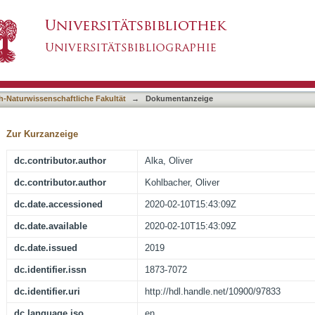
 spectrometric determination of the cocoa shel
asiert)
ucts by HPLC-QTOF-MS
h-Naturwissenschaftliche Fakultät
→
Dokumentanzeige
Zur Kurzanzeige
dc.contributor.author
Alka, Oliver
dc.contributor.author
Kohlbacher, Oliver
dc.date.accessioned
2020-02-10T15:43:09Z
dc.date.available
2020-02-10T15:43:09Z
dc.date.issued
2019
dc.identifier.issn
1873-7072
dc.identifier.uri
http://hdl.handle.net/10900/97833
dc.language.iso
en