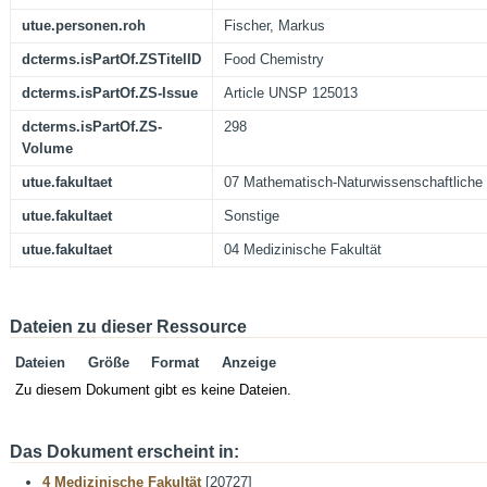
utue.personen.roh
Fischer, Markus
dcterms.isPartOf.ZSTitelID
Food Chemistry
dcterms.isPartOf.ZS-Issue
Article UNSP 125013
dcterms.isPartOf.ZS-
298
Volume
utue.fakultaet
07 Mathematisch-Naturwissenschaftliche 
utue.fakultaet
Sonstige
utue.fakultaet
04 Medizinische Fakultät
Dateien zu dieser Ressource
Dateien
Größe
Format
Anzeige
Zu diesem Dokument gibt es keine Dateien.
Das Dokument erscheint in:
4 Medizinische Fakultät
[20727]