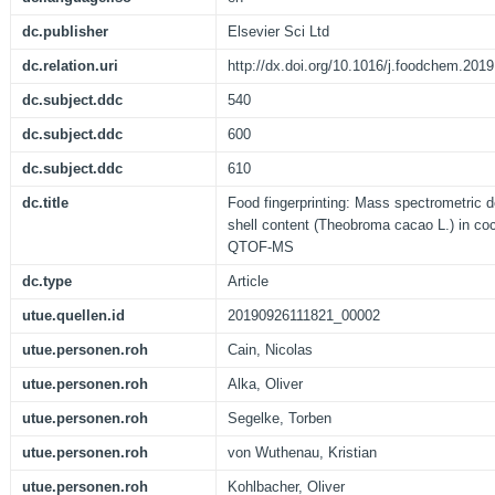
dc.publisher
Elsevier Sci Ltd
dc.relation.uri
http://dx.doi.org/10.1016/j.foodchem.201
dc.subject.ddc
540
dc.subject.ddc
600
dc.subject.ddc
610
dc.title
Food fingerprinting: Mass spectrometric d
shell content (Theobroma cacao L.) in c
QTOF-MS
dc.type
Article
utue.quellen.id
20190926111821_00002
utue.personen.roh
Cain, Nicolas
utue.personen.roh
Alka, Oliver
utue.personen.roh
Segelke, Torben
utue.personen.roh
von Wuthenau, Kristian
utue.personen.roh
Kohlbacher, Oliver