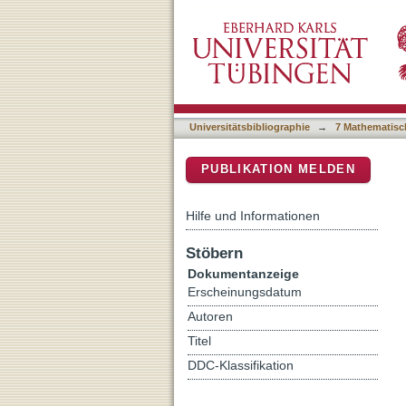
Food fingerprinting: Mass
DSpace Repositorium (Manakin b
cacao L.) in cocoa prod
Universitätsbibliographie
→
7 Mathematisc
PUBLIKATION MELDEN
Hilfe und Informationen
Stöbern
Dokumentanzeige
Erscheinungsdatum
Autoren
Titel
DDC-Klassifikation