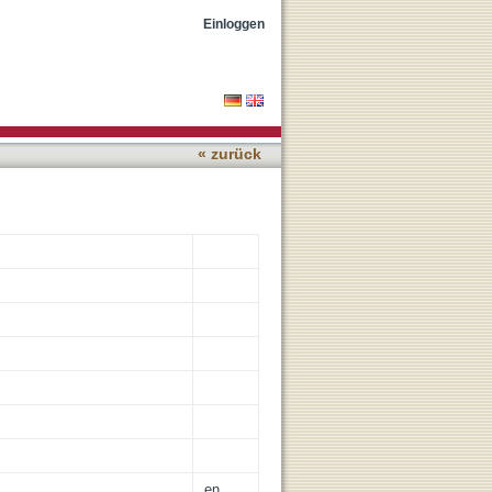
l content (Theobroma
Einloggen
« zurück
en