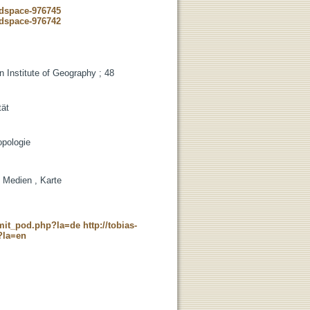
7
-dspace-976745
-dspace-976742
 Institute of Geography ; 48
tät
opologie
, Medien , Karte
c_mit_pod.php?la=de
http://tobias-
?la=en