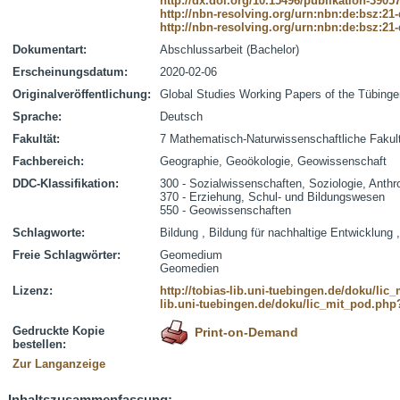
http://dx.doi.org/10.15496/publikation-3905
http://nbn-resolving.org/urn:nbn:de:bsz:21
http://nbn-resolving.org/urn:nbn:de:bsz:21
Dokumentart:
Abschlussarbeit (Bachelor)
Erscheinungsdatum:
2020-02-06
Originalveröffentlichung:
Global Studies Working Papers of the Tübingen
Sprache:
Deutsch
Fakultät:
7 Mathematisch-Naturwissenschaftliche Fakul
Fachbereich:
Geographie, Geoökologie, Geowissenschaft
DDC-Klassifikation:
300 - Sozialwissenschaften, Soziologie, Anthr
370 - Erziehung, Schul- und Bildungswesen
550 - Geowissenschaften
Schlagworte:
Bildung , Bildung für nachhaltige Entwicklung 
Freie Schlagwörter:
Geomedium
Geomedien
Lizenz:
http://tobias-lib.uni-tuebingen.de/doku/li
lib.uni-tuebingen.de/doku/lic_mit_pod.php
Gedruckte Kopie
Print-on-Demand
bestellen:
Zur Langanzeige