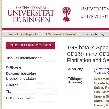
TGF beta Is Specifically Upregulated on Ci
DSpace Repositorium (Manakin basiert)
Monocytes in Patients with Atrial Fibrillation 
Universitätsbibliographie
→
4 Medizinische Fakultät
→
Dokumentanzeige
PUBLIKATION MELDEN
TGF beta Is Speci
CD16(+) and CD14
Hilfe und Informationen
Fibrillation and Se
Stöbern
Autor(en):
Heinzmann
Meinrad
;
G
Dokumentanzeige
Erscheinungsdatum
Tübinger
Heinzman
Autor(en):
Gramlich,
Autoren
Seizer, Pe
Titel
Fuß, Stef
Ungern-St
DDC-Klassifikation
Schreieck
Gawaz, M