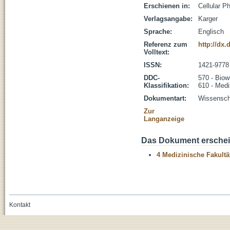
Erschienen in:
Cellular P
Verlagsangabe:
Karger
Sprache:
Englisch
Referenz zum
http://dx.
Volltext:
ISSN:
1421-9778
DDC-
570 - Biow
Klassifikation:
610 - Medi
Dokumentart:
Wissenscha
Zur
Langanzeige
Das Dokument erschein
4 Medizinische Fakultä
Kontakt