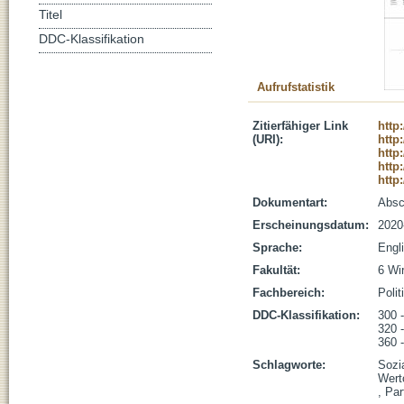
Titel
DDC-Klassifikation
Aufrufstatistik
Zitierfähiger Link
http
(URI):
http
http
http
http
Dokumentart:
Absc
Erscheinungsdatum:
2020
Sprache:
Engl
Fakultät:
6 Wi
Fachbereich:
Poli
DDC-Klassifikation:
300 
320 -
360 
Schlagworte:
Sozia
Werto
, Par