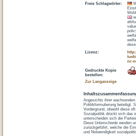
Freie Schlagwörter:
W
Eins
Wohl
w
attit
valu
poli
welfa
welf
dese
Lizenz:
http
tueb
nc-n
Gedruckte Kopie
bestellen:
Zur Langanzeige
Inhaltszusammenfassun
Angesichts ihrer wachsenden B
Politikformulierung beteiligt.
Vordergrund, obwohl diese oft
Sozialpolitik drückt sich das
unterscheiden sich die Parteie
Diese Unterschiede werden un
zurückgeführt, welche die Ein
und Notwendigkeit sozialpol