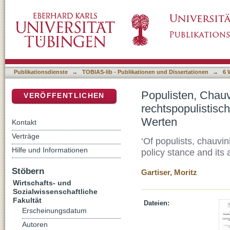
Populisten, Chauvinisten und Wohlfahrtsstaate
DSpace Repositorium (Manakin basiert)
und ihre Basis in Einstellungen und Werten
Publikationsdienste
→
TOBIAS-lib - Publikationen und Dissertationen
→
6 
Populisten, Chauv
VERÖFFENTLICHEN
rechtspopulistisc
Werten
Kontakt
Verträge
‘Of populists, chauvin
Hilfe und Informationen
policy stance and its 
Stöbern
Gartiser, Moritz
Wirtschafts- und
Sozialwissenschaftliche
Fakultät
Dateien:
Erscheinungsdatum
Autoren