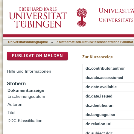
A Study for Merging of Automated Vehicles
DSpace Repositorium (Manakin basiert)
Universitätsbibliographie
→
7 Mathematisch-Naturwissenschaftliche Fakultät
PUBLIKATION MELDEN
Zur Kurzanzeige
dc.contributor.author
Hilfe und Informationen
dc.date.accessioned
Stöbern
dc.date.available
Dokumentanzeige
dc.date.issued
Erscheinungsdatum
Autoren
dc.identifier.uri
Titel
dc.language.iso
DDC-Klassifikation
dc.relation.uri
dc.subject.ddc