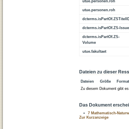
utue.personen.roh
utue.personen.roh
dcterms.isPartOf.ZSTitelI
dcterms.isPartOf.ZS-Issue
dcterms.isPartOf.ZS-
Volume
utue.fakultaet
Dateien zu dieser Res
Dateien
Größe
Forma
Zu diesem Dokument gibt es 
Das Dokument erschein
7 Mathematisch-Naturwi
Zur Kurzanzeige