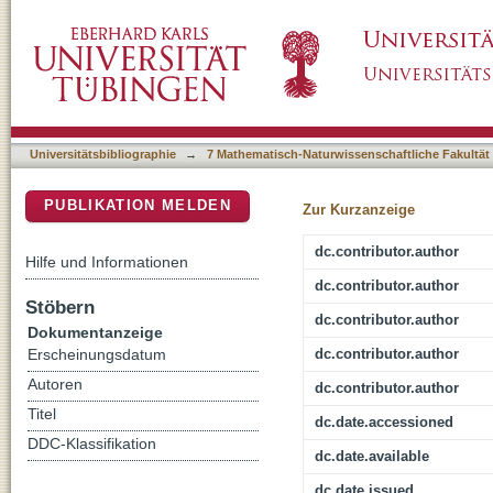
D-Amino Acids Are Exuded by Arabidopsis th
DSpace Repositorium (Manakin basiert)
Universitätsbibliographie
→
7 Mathematisch-Naturwissenschaftliche Fakultät
PUBLIKATION MELDEN
Zur Kurzanzeige
dc.contributor.author
Hilfe und Informationen
dc.contributor.author
Stöbern
dc.contributor.author
Dokumentanzeige
dc.contributor.author
Erscheinungsdatum
Autoren
dc.contributor.author
Titel
dc.date.accessioned
DDC-Klassifikation
dc.date.available
dc.date.issued