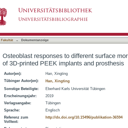
different surface morphology and roughness of
asiert)
 Fakultät
→
Dokumentanzeige
Osteoblast responses to different surface m
of 3D-printed PEEK implants and prosthesis
Autor(en):
Han, Xingting
Tübinger Autor(en):
Han, Xingting
Sonstige Beteiligte:
Eberhard Karls Universität Tübingen
Erscheinungsjahr:
2019
Verlagsangabe:
Tübingen
Sprache:
Englisch
Referenz zum
http://dx.doi.org/10.15496/publikation-36594
Volltext: