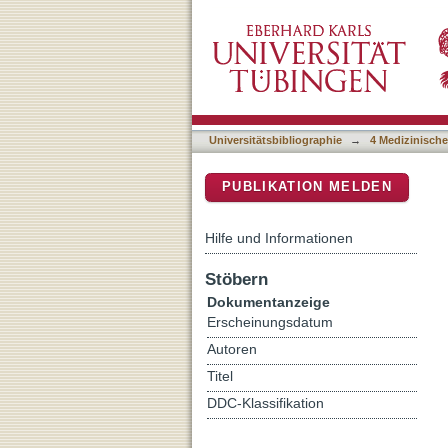
Osteoblast responses to 
DSpace Repositorium (Manakin b
and prosthesis
Universitätsbibliographie
→
4 Medizinische
PUBLIKATION MELDEN
Hilfe und Informationen
Stöbern
Dokumentanzeige
Erscheinungsdatum
Autoren
Titel
DDC-Klassifikation