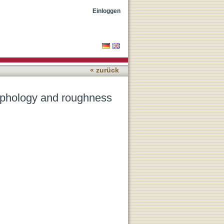
 3D-printed PEEK implants
Einloggen
« zurück
orphology and roughness