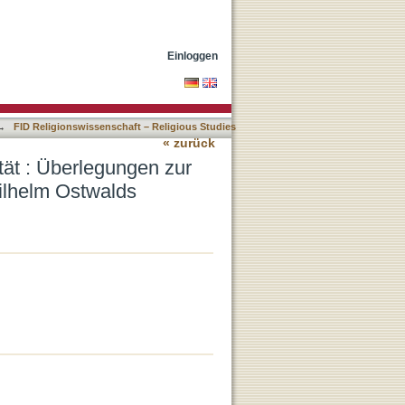
tanschaulich motivierten
Einloggen
→
FID Religionswissenschaft – Religious Studies
« zurück
tät : Überlegungen zur
Wilhelm Ostwalds