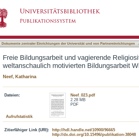
vagierende Religiosität : Überlegungen zur wel
asiert)
stwalds
Dokumente zentraler Einrichtungen der Universität und von Partnereinrichtungen
Freie Bildungsarbeit und vagierende Religiosi
weltanschaulich motivierten Bildungsarbeit 
Neef, Katharina
Dateien:
Neef_023.pdf
2.28 MB
PDF
Aufrufstatistik
Zitierfähiger Link (URI):
http://hdl.handle.net/10900/96665
http://dx.doi.org/10.15496/publikation-38048