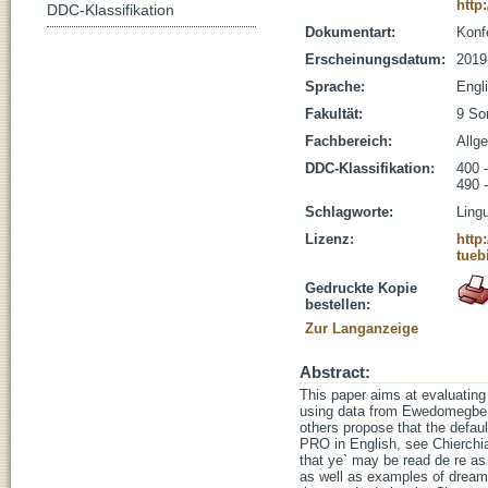
http
DDC-Klassifikation
Dokumentart:
Konf
Erscheinungsdatum:
2019
Sprache:
Engl
Fakultät:
9 So
Fachbereich:
Allg
DDC-Klassifikation:
400 -
490 
Schlagworte:
Ling
Lizenz:
http
tueb
Gedruckte Kopie
bestellen:
Zur Langanzeige
Abstract:
This paper aims at evaluating 
using data from Ewedomegbe (
others propose that the defaul
PRO in English, see Chierchia
that ye` may be read de re as 
as well as examples of dream 