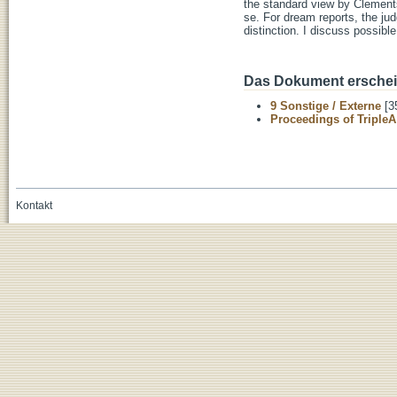
the standard view by Clement
se. For dream reports, the ju
distinction. I discuss possibl
Das Dokument erschein
9 Sonstige / Externe
[3
Proceedings of TripleA
Kontakt