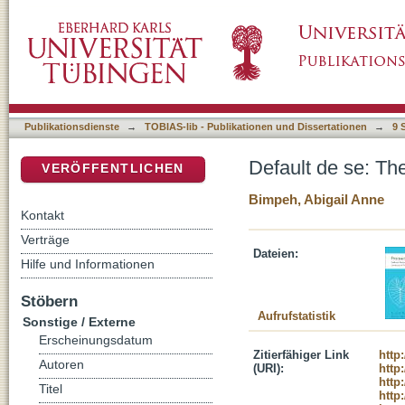
Default de se: The interpretation of the Ewe 
DSpace Repositorium (Manakin basiert)
Publikationsdienste
→
TOBIAS-lib - Publikationen und Dissertationen
→
9 
Default de se: The
VERÖFFENTLICHEN
Bimpeh, Abigail Anne
Kontakt
Verträge
Dateien:
Hilfe und Informationen
Stöbern
Aufrufstatistik
Sonstige / Externe
Erscheinungsdatum
Zitierfähiger Link
http
Autoren
(URI):
http
http
Titel
http