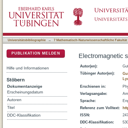
Electromagnetic structure of nucleon and Ro
DSpace Repositorium (Manakin basiert)
Universitätsbibliographie
→
7 Mathematisch-Naturwissenschaftliche Fakultät
PUBLIKATION MELDEN
Electromagnetic s
Autor(en):
Gu
Hilfe und Informationen
Tübinger Autor(en):
Gu
Lyu
Stöbern
Dokumentanzeige
Erschienen in:
Phy
Erscheinungsdatum
Verlagsangabe:
Am
Autoren
Sprache:
Eng
Titel
Referenz zum Volltext:
ht
ISSN:
24
DDC-Klassifikation
DDC-Klassifikation:
530