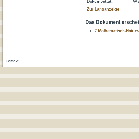
Dokumentart:
Wis
Zur Langanzeige
Das Dokument erschein
7 Mathematisch-Naturwi
Kontakt