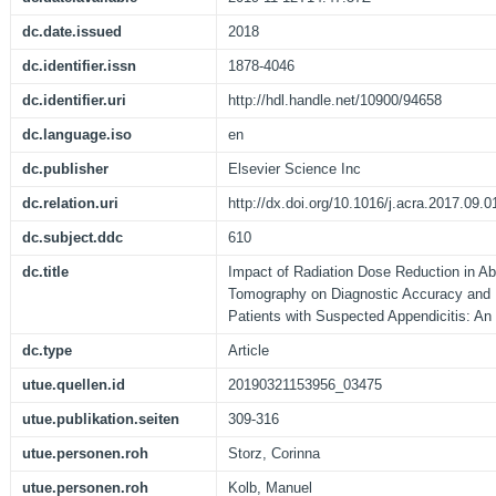
dc.date.issued
2018
dc.identifier.issn
1878-4046
dc.identifier.uri
http://hdl.handle.net/10900/94658
dc.language.iso
en
dc.publisher
Elsevier Science Inc
dc.relation.uri
http://dx.doi.org/10.1016/j.acra.2017.09.0
dc.subject.ddc
610
dc.title
Impact of Radiation Dose Reduction in 
Tomography on Diagnostic Accuracy and 
Patients with Suspected Appendicitis: An 
dc.type
Article
utue.quellen.id
20190321153956_03475
utue.publikation.seiten
309-316
utue.personen.roh
Storz, Corinna
utue.personen.roh
Kolb, Manuel