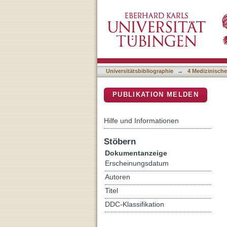
Impact of Radiation Dos
DSpace Repositorium (Manakin b
and Diagnostic Performanc
Comparison
Universitätsbibliographie
→
4 Medizinische
PUBLIKATION MELDEN
Hilfe und Informationen
Stöbern
Dokumentanzeige
Erscheinungsdatum
Autoren
Titel
DDC-Klassifikation