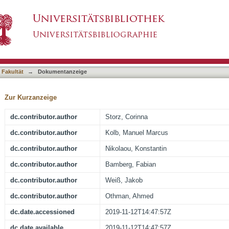
e Reduction in Abdominal Computed Tomograph
asiert)
e in Patients with Suspected Appendicitis: An 
 Fakultät
→
Dokumentanzeige
Zur Kurzanzeige
dc.contributor.author
Storz, Corinna
dc.contributor.author
Kolb, Manuel Marcus
dc.contributor.author
Nikolaou, Konstantin
dc.contributor.author
Bamberg, Fabian
dc.contributor.author
Weiß, Jakob
dc.contributor.author
Othman, Ahmed
dc.date.accessioned
2019-11-12T14:47:57Z
dc.date.available
2019-11-12T14:47:57Z