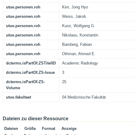
utue.personen.roh
Kim, Jong Hyo
utue.personen.roh
Weiss, Jakob
utue.personen.roh
Kunz, Wolfgang G.
utue.personen.roh
Nikolaou, Konstantin
utue.personen.roh
Bamberg, Fabian
utue.personen.roh
Othman, Ahmed E.
dcterms.isPartOf.ZSTitelID
Academic Radiology
dcterms.isPartOf.ZS-Issue
3
dcterms.isPartOf.ZS-
25
Volume
utue.fakultaet
04 Medizinische Fakultät
Dateien zu dieser Ressource
Dateien
Größe
Format
Anzeige