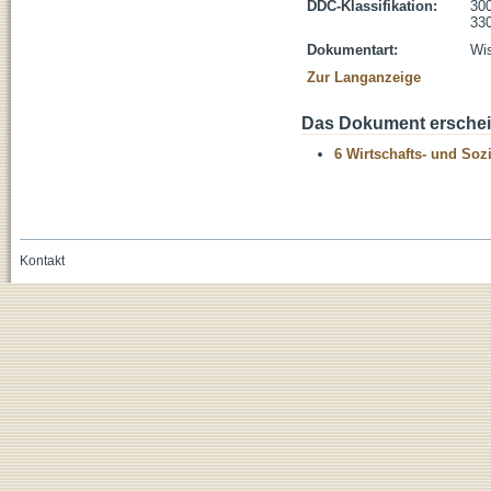
DDC-Klassifikation:
300
330
Dokumentart:
Wis
Zur Langanzeige
Das Dokument erschein
6 Wirtschafts- und Soz
Kontakt