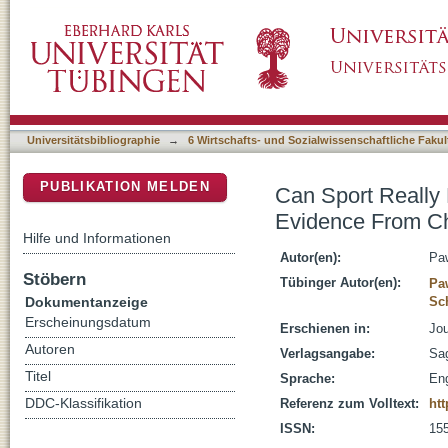
Can Sport Really Help to Meet the Millenni
DSpace Repositorium (Manakin basiert)
Peru
Universitätsbibliographie
→
6 Wirtschafts- und Sozialwissenschaftliche Fakul
PUBLIKATION MELDEN
Can Sport Really
Evidence From Ch
Hilfe und Informationen
Autor(en):
Pa
Stöbern
Tübinger Autor(en):
Pa
Dokumentanzeige
Sch
Erscheinungsdatum
Erschienen in:
Jou
Autoren
Verlagsangabe:
Sag
Titel
Sprache:
Eng
DDC-Klassifikation
Referenz zum Volltext:
htt
ISSN:
15