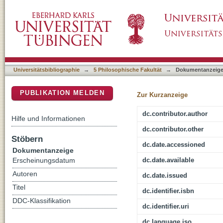
Zeit, Raum, Geschlecht. Ovids Erzählung v
DSpace Repositorium (Manakin basiert)
388)
Universitätsbibliographie
→
5 Philosophische Fakultät
→
Dokumentanzeig
PUBLIKATION MELDEN
Zur Kurzanzeige
dc.contributor.author
Hilfe und Informationen
dc.contributor.other
Stöbern
dc.date.accessioned
Dokumentanzeige
dc.date.available
Erscheinungsdatum
Autoren
dc.date.issued
Titel
dc.identifier.isbn
DDC-Klassifikation
dc.identifier.uri
dc.language.iso