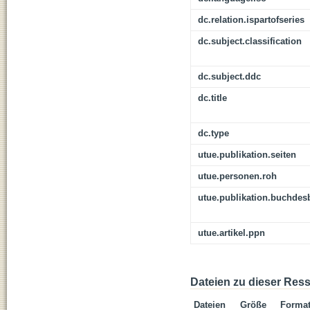
dc.relation.ispartofseries
dc.subject.classification
dc.subject.ddc
dc.title
dc.type
utue.publikation.seiten
utue.personen.roh
utue.publikation.buchdes
utue.artikel.ppn
Dateien zu dieser Res
Dateien
Größe
Forma