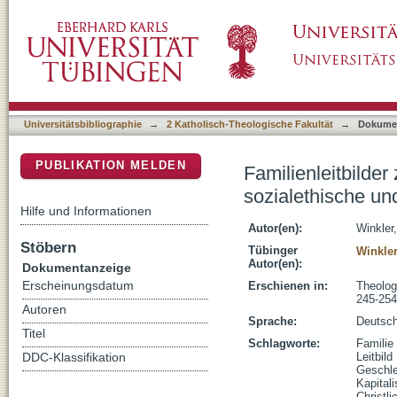
Familienleitbilder zwischen Ökonomisierung 
DSpace Repositorium (Manakin basiert)
Reflexionen
Universitätsbibliographie
→
2 Katholisch-Theologische Fakultät
→
Dokume
PUBLIKATION MELDEN
Familienleitbilde
sozialethische un
Hilfe und Informationen
Autor(en):
Winkler,
Stöbern
Tübinger
Winkler
Autor(en):
Dokumentanzeige
Erscheinungsdatum
Erschienen in:
Theolog
245-254
Autoren
Sprache:
Deutsc
Titel
Schlagworte:
Familie
Leitbild
DDC-Klassifikation
Geschle
Kapital
Christli