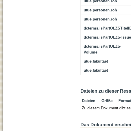
utue.personen.roh
utue.personen.roh
utue.personen.roh
dcterms.isPartOf.ZSTitelI
dcterms.isPartOf.ZS-Issue
dcterms.isPartOf.ZS-
Volume
utue.fakultaet
utue.fakultaet
Dateien zu dieser Res
Dateien
Größe
Forma
Zu diesem Dokument gibt es 
Das Dokument erschein