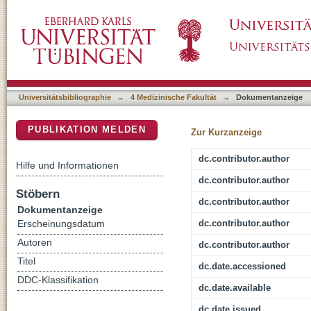
Npom-Protected NONOate Enables Light-Trig
DSpace Repositorium (Manakin basiert)
Smooth Muscle Cells
Universitätsbibliographie
→
4 Medizinische Fakultät
→
Dokumentanzeige
PUBLIKATION MELDEN
Zur Kurzanzeige
dc.contributor.author
Hilfe und Informationen
dc.contributor.author
Stöbern
dc.contributor.author
Dokumentanzeige
dc.contributor.author
Erscheinungsdatum
Autoren
dc.contributor.author
Titel
dc.date.accessioned
DDC-Klassifikation
dc.date.available
dc.date.issued