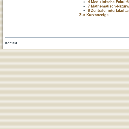
4 Medizinische Fakultä
7 Mathematisch-Naturwi
8 Zentrale, interfakult
Zur Kurzanzeige
Kontakt