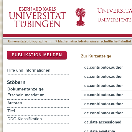
Combining in vitro reporter gene bioassays w
DSpace Repositorium (Manakin basiert)
quality along the Ammer River, Southweste
Universitätsbibliographie
→
7 Mathematisch-Naturwissenschaftliche Fakultät
PUBLIKATION MELDEN
Zur Kurzanzeige
dc.contributor.author
Hilfe und Informationen
dc.contributor.author
Stöbern
dc.contributor.author
Dokumentanzeige
dc.contributor.author
Erscheinungsdatum
Autoren
dc.contributor.author
Titel
dc.contributor.author
DDC-Klassifikation
dc.date.accessioned
dc.date.available