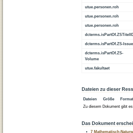
utue.personen.roh
utue.personen.roh
utue.personen.roh
dcterms.isPartOf.ZSTitelI
dcterms.isPartOf.ZS-Issue
dcterms.isPartOf.ZS-
Volume
utue.fakultaet
Dateien zu dieser Res
Dateien
Größe
Forma
Zu diesem Dokument gibt es 
Das Dokument erschein
7 Mathematisch-Naturwi