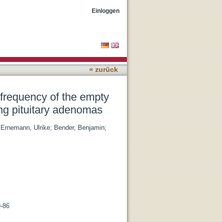
ella phenomenon in growth
Einloggen
« zurück
d frequency of the empty
ng pituitary adenomas
;
Ernemann, Ulrike
;
Bender, Benjamin
;
9-86