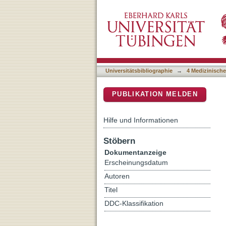
Quantification of specifi
DSpace Repositorium (Manakin b
hormone-secreting pituit
Universitätsbibliographie
→
4 Medizinische
PUBLIKATION MELDEN
Hilfe und Informationen
Stöbern
Dokumentanzeige
Erscheinungsdatum
Autoren
Titel
DDC-Klassifikation