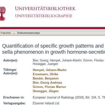
c growth patterns and frequency of the empty s
asiert)
ary adenomas
 Fakultät
→
Dokumentanzeige
Quantification of specific growth patterns an
sella phenomenon in growth hormone-secreti
Autor(en):
Bier, Georg
;
Hempel, Johann-Martin
;
Grimm, Florian
Honegger, Juergen
Tübinger
Hempel, Johann-Martin
Autor(en):
Ernemann, Ulrike
Bender, Benjamin
Bier, Georg Andreas
Grimm, Florian Marius
Honegger, Jürgen
Erschienen in:
European Journal of Radiology (2018), Bd. 104, S. 7
Verlagsangabe:
Elsevier Ireland Ltd