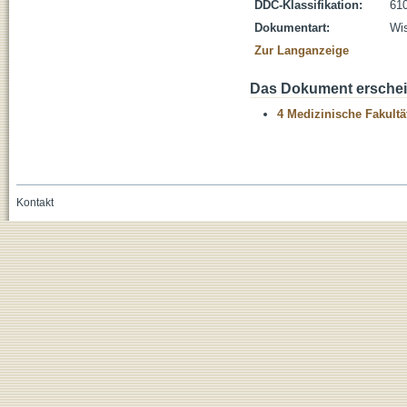
DDC-Klassifikation:
610
Dokumentart:
Wis
Zur Langanzeige
Das Dokument erschein
4 Medizinische Fakultä
Kontakt