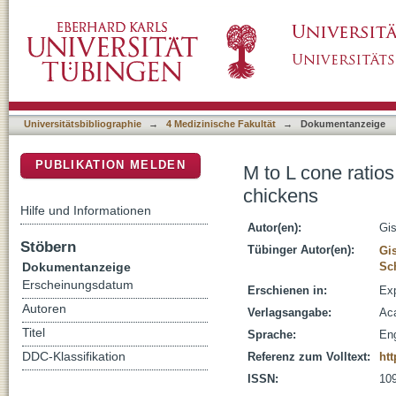
M to L cone ratios determine eye sizes and ba
DSpace Repositorium (Manakin basiert)
Universitätsbibliographie
→
4 Medizinische Fakultät
→
Dokumentanzeige
PUBLIKATION MELDEN
M to L cone ratios
chickens
Hilfe und Informationen
Autor(en):
Gis
Stöbern
Tübinger Autor(en):
Gi
Dokumentanzeige
Sch
Erscheinungsdatum
Erschienen in:
Exp
Autoren
Verlagsangabe:
Aca
Titel
Sprache:
Eng
DDC-Klassifikation
Referenz zum Volltext:
htt
ISSN:
10