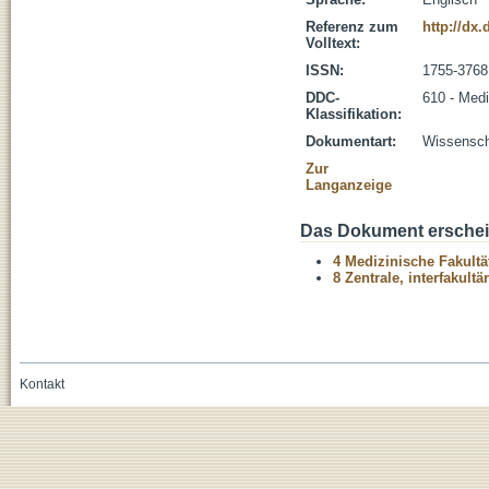
Referenz zum
http://dx.
Volltext:
ISSN:
1755-3768
DDC-
610 - Medi
Klassifikation:
Dokumentart:
Wissenscha
Zur
Langanzeige
Das Dokument erschein
4 Medizinische Fakultä
8 Zentrale, interfakult
Kontakt