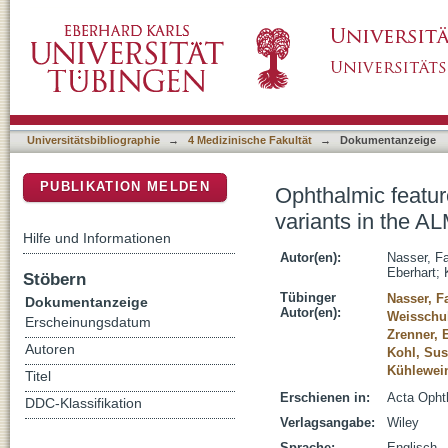
Ophthalmic features of cone-rod dystrophy 
DSpace Repositorium (Manakin basiert)
Universitätsbibliographie
→
4 Medizinische Fakultät
→
Dokumentanzeige
PUBLIKATION MELDEN
Ophthalmic featur
variants in the 
Hilfe und Informationen
Autor(en):
Nasser, Fa
Eberhart
;
Stöbern
Tübinger
Nasser, F
Dokumentanzeige
Autor(en):
Weisschuh
Erscheinungsdatum
Zrenner, 
Autoren
Kohl, Su
Kühlewein
Titel
Erschienen in:
Acta Ophth
DDC-Klassifikation
Verlagsangabe:
Wiley
Sprache:
Englisch