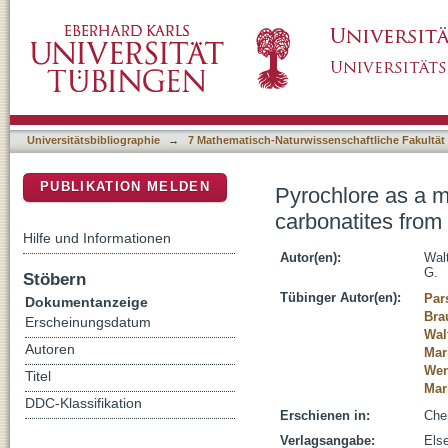
Pyrochlore as a monitor for magmatic and hy
DSpace Repositorium (Manakin basiert)
Kaiserstuhl volcanic complex (SW Germany)
Universitätsbibliographie
→
7 Mathematisch-Naturwissenschaftliche Fakultät
PUBLIKATION MELDEN
Pyrochlore as a m
carbonatites from
Hilfe und Informationen
Autor(en):
Walt
G.
Stöbern
Tübinger Autor(en):
Par
Dokumentanzeige
Bra
Erscheinungsdatum
Wal
Autoren
Mar
Wen
Titel
Mar
DDC-Klassifikation
Erschienen in:
Che
Verlagsangabe:
Els