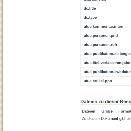
dc.title
dc.type
utue.kommentar.intern
utue.personen.pnd
utue.personen.roh
utue.publikation.seitenge
utue.titel.verfasserangabe
utue.publikation.swbdat
utue.artikel.ppn
Dateien zu dieser Res
Dateien
Größe
Forma
Zu diesem Dokument gibt es 