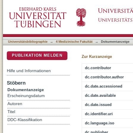
TGF-beta as possible mediator for systemic
DSpace Repositorium (Manakin basiert)
Universitätsbibliographie
→
4 Medizinische Fakultät
→
Dokumentanzeige
PUBLIKATION MELDEN
Zur Kurzanzeige
dc.contributor
Hilfe und Informationen
dc.contributor.author
Stöbern
dc.date.accessioned
Dokumentanzeige
dc.date.available
Erscheinungsdatum
Autoren
dc.date.issued
Titel
dc.identifier.uri
DDC-Klassifikation
dc.language.iso
dc.publisher