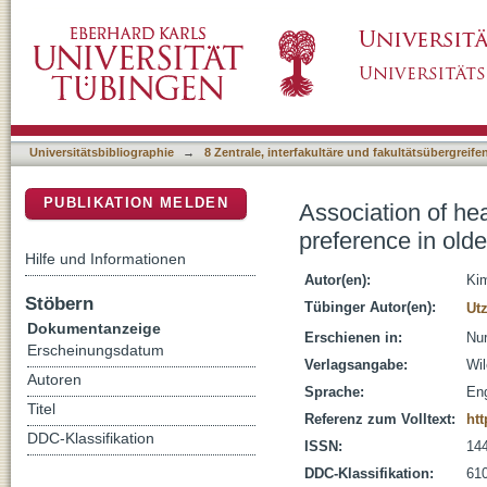
Association of health literacy with health inf
DSpace Repositorium (Manakin basiert)
correlational, descriptive study
Universitätsbibliographie
→
8 Zentrale, interfakultäre und fakultätsübergreif
PUBLIKATION MELDEN
Association of hea
preference in olde
Hilfe und Informationen
Autor(en):
Ki
Stöbern
Tübinger Autor(en):
Ut
Dokumentanzeige
Erschienen in:
Nur
Erscheinungsdatum
Verlagsangabe:
Wi
Autoren
Sprache:
Eng
Titel
Referenz zum Volltext:
htt
DDC-Klassifikation
ISSN:
14
DDC-Klassifikation:
610