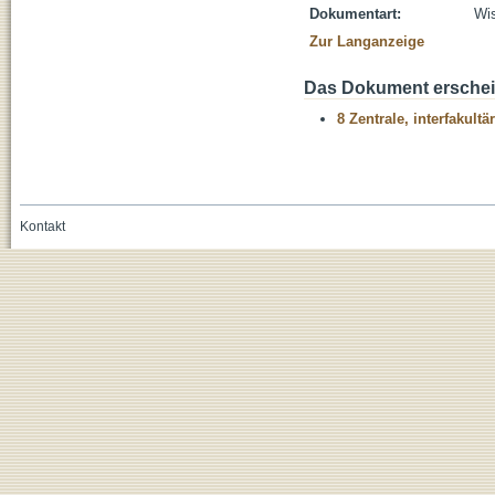
Dokumentart:
Wis
Zur Langanzeige
Das Dokument erschein
8 Zentrale, interfakult
Kontakt