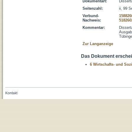
Dokumentart:
Dissert
Seitenzahl:
ii, 99 S
Verbund-
158826
Nachweis:
518260
Kommentar:
Dissert
Ausgabe
Tübinge
Zur Langanzeige
Das Dokument erschein
6 Wirtschafts- und Soz
Kontakt