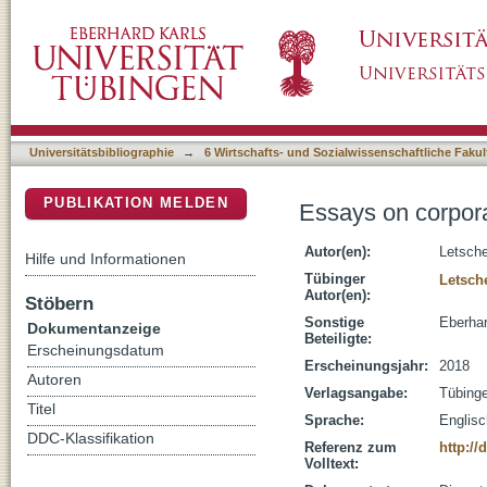
Essays on corporate income taxation and fir
DSpace Repositorium (Manakin basiert)
Universitätsbibliographie
→
6 Wirtschafts- und Sozialwissenschaftliche Fakul
PUBLIKATION MELDEN
Essays on corpora
Autor(en):
Letsch
Hilfe und Informationen
Tübinger
Letsch
Autor(en):
Stöbern
Sonstige
Eberhar
Dokumentanzeige
Beteiligte:
Erscheinungsdatum
Erscheinungsjahr:
2018
Autoren
Verlagsangabe:
Tübing
Titel
Sprache:
Englisc
DDC-Klassifikation
Referenz zum
http://
Volltext: