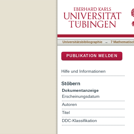
Spectroscopic evidence sup
DSpace Repositorium (Manakin b
Universitätsbibliographie
→
7 Mathematisc
PUBLIKATION MELDEN
Hilfe und Informationen
Stöbern
Dokumentanzeige
Erscheinungsdatum
Autoren
Titel
DDC-Klassifikation