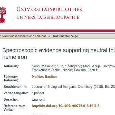
porting neutral thiol ligation to ferrous heme 
asiert)
h-Naturwissenschaftliche Fakultät
→
Dokumentanzeige
Spectroscopic evidence supporting neutral thio
heme iron
Autor(en):
Sono, Masanori
;
Sun, Shengfang
;
Modi, Anuja
;
Hargrov
Frankenberg-Dinkel, Nicole
;
Dawson, John H.
Tübinger
Molitor, Bastian
Autor(en):
Erschienen in:
Journal of Biological Inorganic Chemistry (2018), Bd. 2
Verlagsangabe:
Springer
Sprache:
Englisch
Referenz zum
http://dx.doi.org/10.1007/s00775-018-1611-3
Volltext: