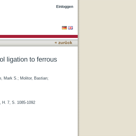
iron
Einloggen
« zurück
l ligation to ferrous
e, Mark S.
;
Molitor, Bastian
;
3, H. 7, S. 1085-1092