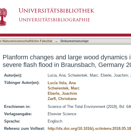
e wood dynamics in two torrents during a sever
asiert)
16
h-Naturwissenschaftliche Fakultät
→
Dokumentanzeige
Planform changes and large wood dynamics in
severe flash flood in Braunsbach, Germany 
Autor(en):
Lucia, Ana
;
Schwientek, Marc
;
Eberle, Joachim
;
Tübinger Autor(en):
Lucía Vela, Ana
Schwientek, Marc
Eberle, Joachim
Zarfl, Christiane
Erschienen in:
Science of The Total Environment (2018), Bd. 64
Verlagsangabe:
Elsevier Science
Sprache:
Englisch
Referenz zum Volltext:
http://dx.doi.org/10.1016/j.scitotenv.2018.05.1