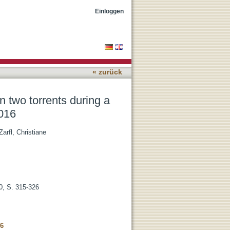
e flash flood in
Einloggen
« zurück
 two torrents during a
2016
Zarfl, Christiane
0, S. 315-326
86