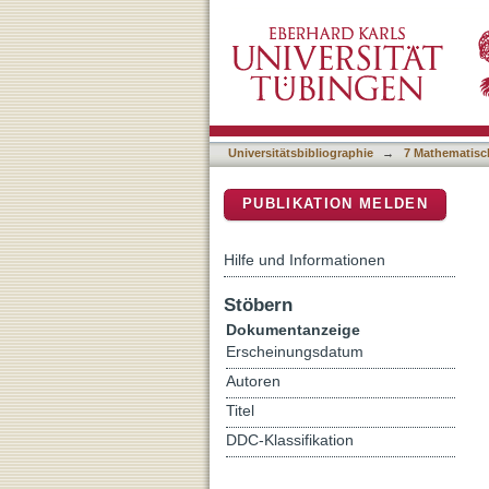
Planform changes and larg
DSpace Repositorium (Manakin b
Braunsbach, Germany 20
Universitätsbibliographie
→
7 Mathematisc
PUBLIKATION MELDEN
Hilfe und Informationen
Stöbern
Dokumentanzeige
Erscheinungsdatum
Autoren
Titel
DDC-Klassifikation