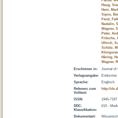
Panse, M
Haug, Sie
Heni, Mart
Sipos, Be
Fend, Fal
Nadalin, S
Wagner, S
Peter, An
Fritsche,
Ullrich, 
Schütz, M
Königsrain
Häring, H
Wagner, R
Erschienen in:
Journal of
Verlagsangabe:
Endocrine
Sprache:
Englisch
Referenz zum
http://dx.
Volltext:
ISSN:
1945-7197
DDC-
610 - Medi
Klassifikation:
Dokumentart:
Wissenscha