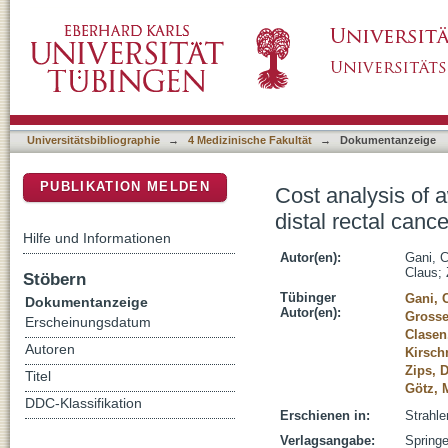
Cost analysis of await-and-see strategy after
DSpace Repositorium (Manakin basiert)
Universitätsbibliographie
→
4 Medizinische Fakultät
→
Dokumentanzeige
PUBLIKATION MELDEN
Cost analysis of 
distal rectal cance
Hilfe und Informationen
Autor(en):
Gani, 
Claus
;
Stöbern
Tübinger
Gani, 
Dokumentanzeige
Autor(en):
Grosse
Erscheinungsdatum
Clasen
Autoren
Kirsch
Zips, 
Titel
Götz, 
DDC-Klassifikation
Erschienen in:
Strahle
Verlagsangabe:
Springe