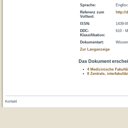
Sprache:
Englis
Referenz zum
http://
Volltext:
ISSN:
1439-0
DDC-
610 - M
Klassifikation:
Dokumentart:
Wissens
Zur Langanzeige
Das Dokument erschein
4 Medizinische Fakultä
8 Zentrale, interfakult
Kontakt