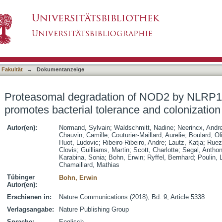
of NOD2 by NLRP12 in monocytes promotes bac
asiert)
thogens
 Fakultät
→
Dokumentanzeige
Proteasomal degradation of NOD2 by NLRP1
promotes bacterial tolerance and colonizatio
Autor(en):
Normand, Sylvain
;
Waldschmitt, Nadine
;
Neerincx, Andr
Chauvin, Camille
;
Couturier-Maillard, Aurelie
;
Boulard, Oli
Huot, Ludovic
;
Ribeiro-Ribeiro, Andre
;
Lautz, Katja
;
Ruez
Clovis
;
Guilliams, Martin
;
Scott, Charlotte
;
Segal, Antho
Karabina, Sonia
;
Bohn, Erwin
;
Ryffel, Bernhard
;
Poulin, 
Chamaillard, Mathias
Tübinger
Bohn, Erwin
Autor(en):
Erschienen in:
Nature Communications (2018), Bd. 9, Article 5338
Verlagsangabe:
Nature Publishing Group
Sprache:
Englisch