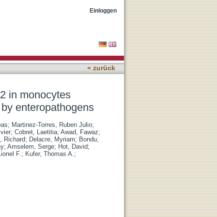
terial tolerance and
Einloggen
« zurück
2 in monocytes
n by enteropathogens
eas
;
Martinez-Torres, Ruben Julio
;
vier
;
Cobret, Laetitia
;
Awad, Fawaz
;
, Richard
;
Delacre, Myriam
;
Bondu,
ny
;
Amselem, Serge
;
Hot, David
;
Lionel F.
;
Kufer, Thomas A.
;