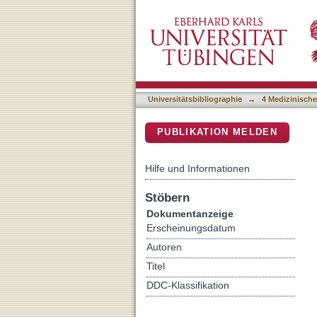
Proteasomal degradation 
DSpace Repositorium (Manakin b
colonization by enteropa
Universitätsbibliographie
→
4 Medizinische
PUBLIKATION MELDEN
Hilfe und Informationen
Stöbern
Dokumentanzeige
Erscheinungsdatum
Autoren
Titel
DDC-Klassifikation