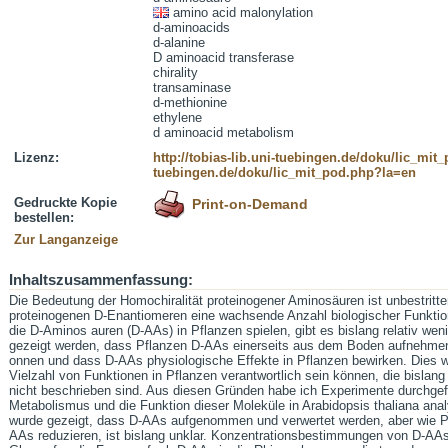
amino acid malonylation
d-aminoacids
d-alanine
D aminoacid transferase
chirality
transaminase
d-methionine
ethylene
d aminoacid metabolism
Lizenz:
http://tobias-lib.uni-tuebingen.de/doku/lic_mi
tuebingen.de/doku/lic_mit_pod.php?la=en
Gedruckte Kopie
Print-on-Demand
bestellen:
Zur Langanzeige
Inhaltszusammenfassung:
Die Bedeutung der Homochiralität proteinogener Aminosäuren ist unbestritte
proteinogenen D-Enantiomeren eine wachsende Anzahl biologischer Funktio
die D-Aminos auren (D-AAs) in Pflanzen spielen, gibt es bislang relativ wen
gezeigt werden, dass Pflanzen D-AAs einerseits aus dem Boden aufnehmen,
onnen und dass D-AAs physiologische Effekte in Pflanzen bewirken. Dies we
Vielzahl von Funktionen in Pflanzen verantwortlich sein können, die bislan
nicht beschrieben sind. Aus diesen Gründen habe ich Experimente durchgefü
Metabolismus und die Funktion dieser Moleküle in Arabidopsis thaliana ana
wurde gezeigt, dass D-AAs aufgenommen und verwertet werden, aber wie 
AAs reduzieren, ist bislang unklar. Konzentrationsbestimmungen von D-AA