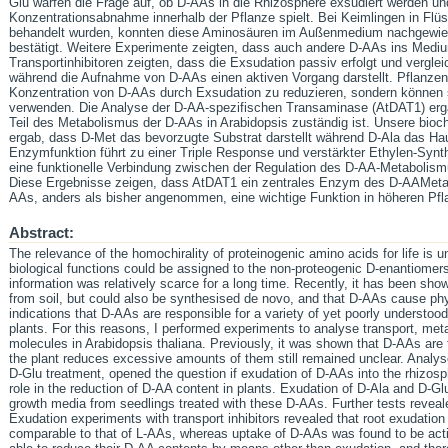
Glu warfen die Frage auf, ob D-AAs in die Rhizosphere exsudiert werden und
Konzentrationsabnahme innerhalb der Pflanze spielt. Bei Keimlingen in Flüss
behandelt wurden, konnten diese Aminosäuren im Außenmedium nachgewie
bestätigt. Weitere Experimente zeigten, dass auch andere D-AAs ins Mediu
Transportinhibitoren zeigten, dass die Exsudation passiv erfolgt und vergle
während die Aufnahme von D-AAs einen aktiven Vorgang darstellt. Pflanzen s
Konzentration von D-AAs durch Exsudation zu reduzieren, sondern können 
verwenden. Die Analyse der D-AA-spezifischen Transaminase (AtDAT1) erg
Teil des Metabolismus der D-AAs in Arabidopsis zuständig ist. Unsere bio
ergab, dass D-Met das bevorzugte Substrat darstellt während D-Ala das Haup
Enzymfunktion führt zu einer Triple Response und verstärkter Ethylen-Sy
eine funktionelle Verbindung zwischen der Regulation des D-AA-Metabolism
Diese Ergebnisse zeigen, dass AtDAT1 ein zentrales Enzym des D-AAMetab
AAs, anders als bisher angenommen, eine wichtige Funktion in höheren Pf
Abstract:
The relevance of the homochirality of proteinogenic amino acids for life is 
biological functions could be assigned to the non-proteogenic D-enantiomer
information was relatively scarce for a long time. Recently, it has been sh
from soil, but could also be synthesised de novo, and that D-AAs cause phy
indications that D-AAs are responsible for a variety of yet poorly understoo
plants. For this reasons, I performed experiments to analyse transport, met
molecules in Arabidopsis thaliana. Previously, it was shown that D-AAs are 
the plant reduces excessive amounts of them still remained unclear. Analys
D-Glu treatment, opened the question if exudation of D-AAs into the rhizosp
role in the reduction of D-AA content in plants. Exudation of D-Ala and D-G
growth media from seedlings treated with these D-AAs. Further tests reveal
Exudation experiments with transport inhibitors revealed that root exudation
comparable to that of L-AAs, whereas uptake of D-AAs was found to be activ