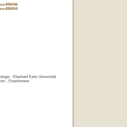
ace-896046
ace-896044
ogie , Eberhard Karls Universität
nzen , Enantiomere