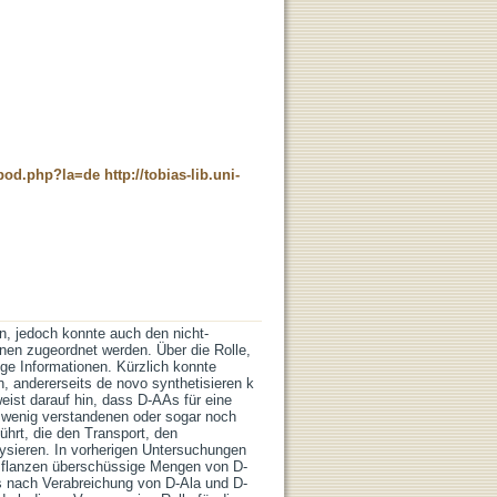
t_pod.php?la=de
http://tobias-lib.uni-
n, jedoch konnte auch den nicht-
nen zugeordnet werden. Über die Rolle,
ige Informationen. Kürzlich konnte
 andererseits de novo synthetisieren k
ist darauf hin, dass D-AAs für eine
g wenig verstandenen oder sogar noch
hrt, die den Transport, den
lysieren. In vorherigen Untersuchungen
Pflanzen überschüssige Mengen von D-
s nach Verabreichung von D-Ala und D-