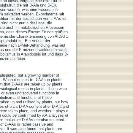
 ob dieser Vorgang eine Rolle für die
igkultur, die mit D-Ala und D-Glu
sen werden, was eine Exsudation
m sekretiert wurden. Experimente mit
ichbar mit der Exsudation von L-AAs ist,
ind nicht nur in der Lage, die
sie auch in metabolischen Prozessen
ab, dass dieses Enzym für den größten
chemische Charakterisierung von AtDAT1
tprodukt ist. Ein Verlust der
nthese nach D-Met-Behandlung, was auf
us und der P anzenentwicklung hinweist.
olismus in Arabidopsis ist und dass D-
lanzen ausüben.
undisputed, but a growing number of
s. When it comes to D-AAs in plants,
own that D-AAs are taken up by plants
siological e ects in plants. These were
d or even undiscovered functions in
abolism and functions of these
taken up and utilised by plants, but how
es of plant D-AA content after D-Ala and
here takes place, and whether it plays a
lu could be confi rmed by AA analyses of
ed that other D-AAs are also secreted.
 of D-AAs is rather passive and
e. It was also found that plants are