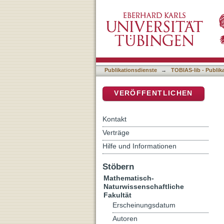
D-Amino acid transport, me
DSpace Repositorium (Manakin b
Publikationsdienste
→
TOBIAS-lib - Publik
VERÖFFENTLICHEN
Kontakt
Verträge
Hilfe und Informationen
Stöbern
Mathematisch-
Naturwissenschaftliche
Fakultät
Erscheinungsdatum
Autoren