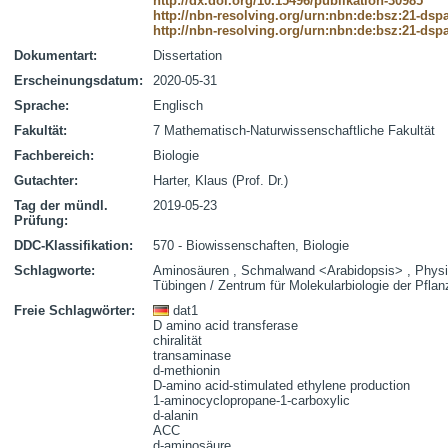
http://dx.doi.org/10.15496/publikation-30985
http://nbn-resolving.org/urn:nbn:de:bsz:21-dsp
http://nbn-resolving.org/urn:nbn:de:bsz:21-dsp
Dokumentart:
Dissertation
Erscheinungsdatum:
2020-05-31
Sprache:
Englisch
Fakultät:
7 Mathematisch-Naturwissenschaftliche Fakultät
Fachbereich:
Biologie
Gutachter:
Harter, Klaus (Prof. Dr.)
Tag der mündl.
2019-05-23
Prüfung:
DDC-Klassifikation:
570 - Biowissenschaften, Biologie
Schlagworte:
Aminosäuren , Schmalwand <Arabidopsis> , Physiol
Tübingen / Zentrum für Molekularbiologie der Pfla
Freie Schlagwörter:
dat1
D amino acid transferase
chiralität
transaminase
d-methionin
D-amino acid-stimulated ethylene production
1-aminocyclopropane-1-carboxylic
d-alanin
ACC
d-aminosäure