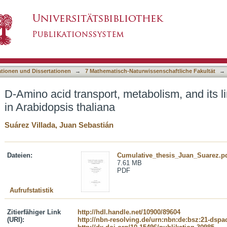
tabolism, and its link to ethylene regulation in
asiert)
ationen und Dissertationen
→
7 Mathematisch-Naturwissenschaftliche Fakultät
→
D-Amino acid transport, metabolism, and its li
in Arabidopsis thaliana
Suárez Villada, Juan Sebastián
Dateien:
Cumulative_thesis_Juan_Suarez.p
7.61 MB
PDF
Aufrufstatistik
Zitierfähiger Link
http://hdl.handle.net/10900/89604
(URI):
http://nbn-resolving.de/urn:nbn:de:bsz:21-dspa