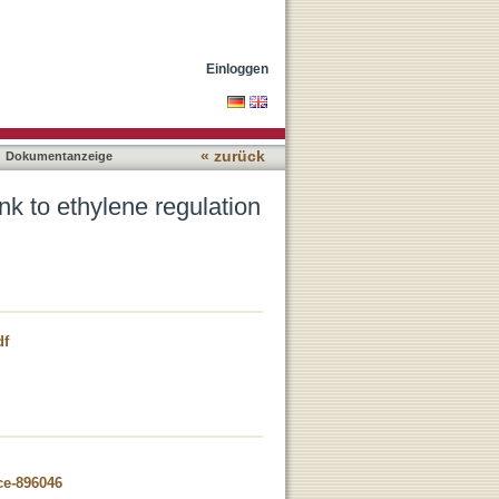
 Arabidopsis thaliana
Einloggen
« zurück
Dokumentanzeige
nk to ethylene regulation
df
ce-896046