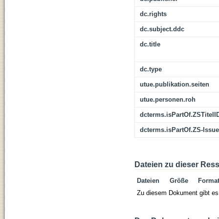
dc.rights
dc.subject.ddc
dc.title
dc.type
utue.publikation.seiten
utue.personen.roh
dcterms.isPartOf.ZSTitelI
dcterms.isPartOf.ZS-Issue
Dateien zu dieser Res
Dateien
Größe
Forma
Zu diesem Dokument gibt es 