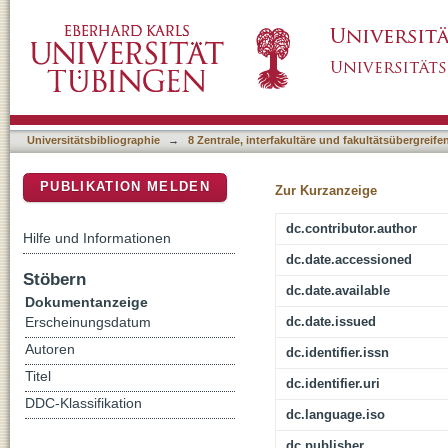
Erfassung von Lernprozessen im digitalen K
DSpace Repositorium (Manakin basiert)
Künstlicher Intelligenz
Universitätsbibliographie
→
8 Zentrale, interfakultäre und fakultätsübergreif
PUBLIKATION MELDEN
Zur Kurzanzeige
dc.contributor.author
Hilfe und Informationen
dc.date.accessioned
Stöbern
dc.date.available
Dokumentanzeige
dc.date.issued
Erscheinungsdatum
Autoren
dc.identifier.issn
Titel
dc.identifier.uri
DDC-Klassifikation
dc.language.iso
dc.publisher